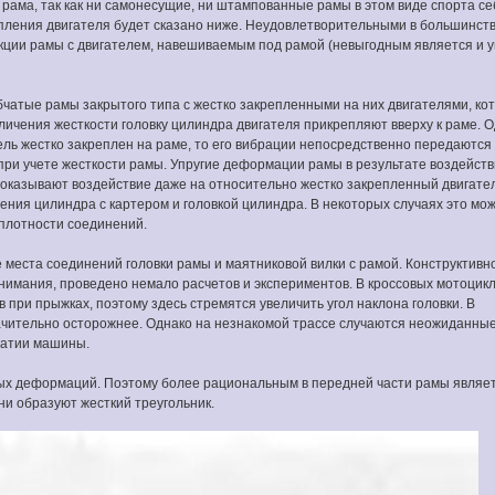
рама, так как ни самонесущие, ни штампованные рамы в этом виде спорта се
епления двигателя будет сказано ниже. Неудовлетворительными в большинст
укции рамы с двигателем, навешиваемым под рамой (невыгодным является и у
чатые рамы закрытого типа с жестко закрепленными на них двигателями, ко
личения жесткости головку цилиндра двигателя прикрепляют вверху к раме. 
ель жестко закреплен на раме, то его вибрации непосредственно передаются 
ри учете жесткости рамы. Упругие деформации рамы в результате воздейст
оказывают воздействие даже на относительно жестко закрепленный двигател
ения цилиндра с картером и головкой цилиндра. В некоторых случаях это мо
 плотности соединений.
места соединений головки рамы и маятниковой вилки с рамой. Конструктивн
нимания, проведено немало расчетов и экспериментов. В кроссовых мотоцик
при прыжках, поэтому здесь стремятся увеличить угол наклона головки. В
чительно осторожнее. Однако на незнакомой трассе случаются неожиданны
жатии машины.
ных деформаций. Поэтому более рациональным в передней части рамы являе
ни образуют жесткий треугольник.