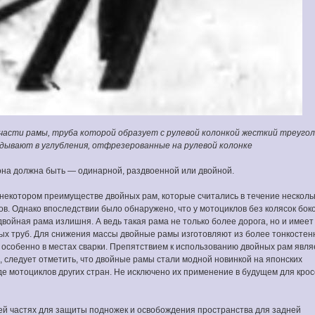
й части рамы, труба которой образует с рулевой колонкой жесткий треугол
адывают в углубления, отфрезерованные на рулевой колонке
она должна быть — одинарной, раздвоенной или двойной.
некотором преимуществе двойных рам, которые считались в течение несколь
. Однако впоследствии было обнаружено, что у мотоциклов без колясок бок
двойная рама излишня. А ведь такая рама не только более дорога, но и имеет
х труб. Для снижения массы двойные рамы изготовляют из более тонкостен
, особенно в местах сварки. Препятствием к использованию двойных рам явля
, следует отметить, что двойные рамы стали модной новинкой на японских
де мотоциклов других стран. Не исключено их применение в будущем для крос
ей частях для защиты подножек и освобождения пространства для задней