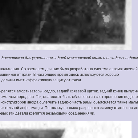
достаточна для укрепления задней маятниковой вилки и откидных подно
кольжения. Со временем для них была разработана система автоматической 
ипников от грязи. В настоящее время здесь используются хорошо
 должны иметь эффективную защиту от грязи.
 крепятся амортизаторы, седло, задний грязевой щиток, задний конец выпуск
рме, чем передняя. Так, она может быть облегчена за счет крепления подвес
 конструкторов иногда облегчить заднюю часть рамы объясняется также мал
начительной деформации. Поскольку правила разрешают замену отдельных д
торых эти детали крепятся резьбовыми соединениями.