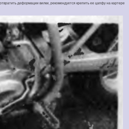
отвратить деформации вилки, рекомендуется крепить ее цапфу на картере