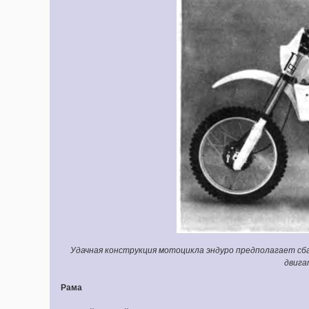
Удачная конструкция мотоцикла эндуро предполагает сба
двига
Рама