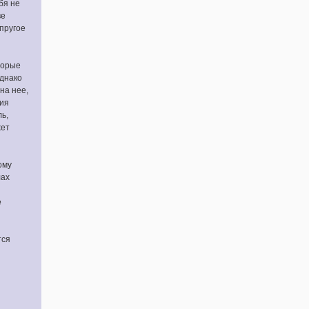
бя не
ве
пругое
торые
Однако
на нее,
вия
ь,
жет
ому
лах
е
тся