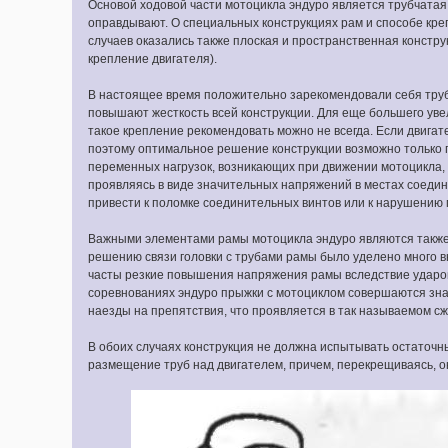
Основой ходовой части мотоцикла эндуро является трубчатая 
оправдывают. О специальных конструкциях рам и способе кр
случаев оказались также плоская и пространственная констр
крепление двигателя).
В настоящее время положительно зарекомендовали себя труб
повышают жесткость всей конструкции. Для еще большего уве
такое крепление рекомендовать можно не всегда. Если двигат
поэтому оптимальное решение конструкции возможно только п
переменных нагрузок, возникающих при движении мотоцикла, 
проявляясь в виде значительных напряжений в местах соедин
привести к поломке соединительных винтов или к нарушению
Важными элементами рамы мотоцикла эндуро являются также 
решению связи головки с трубами рамы было уделено много в
часты резкие повышения напряжения рамы вследствие ударов 
соревнованиях эндуро прыжки с мотоциклом совершаются зна
наезды на препятствия, что проявляется в так называемом с
В обоих случаях конструкция не должна испытывать остаточ
размещение труб над двигателем, причем, перекрещиваясь, о