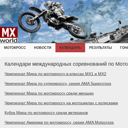
МОТОКРОСС
НОВОСТИ
КАЛЕНДАРЬ
РЕЗУЛЬТАТЫ
ГОН
Календари международных соревнований по Моток
Чемпионат Мира по мотокроссу в классах MX1 и MX2
Чемпионат Мира по суперкроссу, серия AMA Supercross
Чемпионат Мира по мотокроссу среди женщин
Чемпионат Мира по мотокроссу на мотоциклах с колясками
Кубок Мира по мотокроссу среди ветеранов
Чемпионат Америки по мотокроссу, серия AMA Motocross