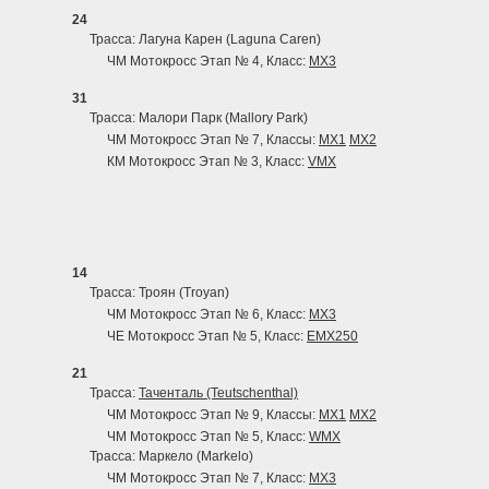
24
Трасса: Лагуна Карен (Laguna Caren)
ЧМ Мотокросс Этап № 4, Класс:
MX3
31
Трасса: Малори Парк (Mallory Park)
ЧМ Мотокросс Этап № 7, Классы:
MX1
MX2
КМ Мотокросс Этап № 3, Класс:
VMX
14
Трасса: Троян (Troyan)
ЧМ Мотокросс Этап № 6, Класс:
MX3
ЧЕ Мотокросс Этап № 5, Класс:
EMX250
21
Трасса:
Таченталь (Teutschenthal)
ЧМ Мотокросс Этап № 9, Классы:
MX1
MX2
ЧМ Мотокросс Этап № 5, Класс:
WMX
Трасса: Маркело (Markelo)
ЧМ Мотокросс Этап № 7, Класс:
MX3