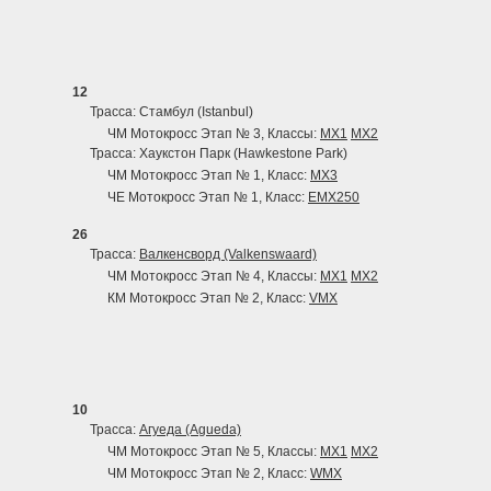
12
Трасса: Стамбул (Istanbul)
ЧМ Мотокросс Этап № 3, Классы:
MX1
MX2
Трасса: Хаукстон Парк (Hawkestone Park)
ЧМ Мотокросс Этап № 1, Класс:
MX3
ЧЕ Мотокросс Этап № 1, Класс:
EMX250
26
Трасса:
Валкенсворд (Valkenswaard)
ЧМ Мотокросс Этап № 4, Классы:
MX1
MX2
КМ Мотокросс Этап № 2, Класс:
VMX
10
Трасса:
Агуеда (Agueda)
ЧМ Мотокросс Этап № 5, Классы:
MX1
MX2
ЧМ Мотокросс Этап № 2, Класс:
WMX