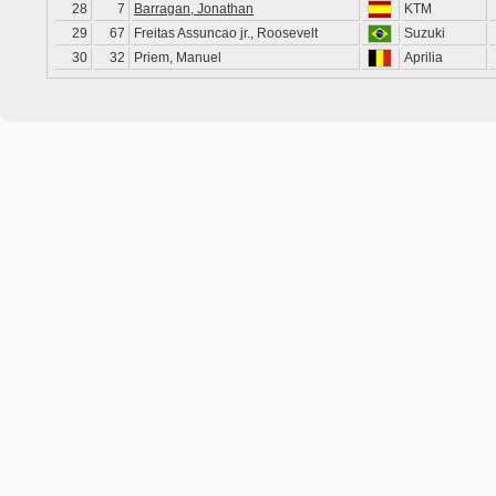
28
7
Barragan, Jonathan
KTM
29
67
Freitas Assuncao jr., Roosevelt
Suzuki
30
32
Priem, Manuel
Aprilia