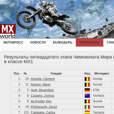
МОТОКРОСС
НОВОСТИ
КАЛЕНДАРЬ
РЕЗУЛЬТАТЫ
ГОН
Результаты пятнадцатого этапа Чемпионата Мира 
в классе MX1
Поз
№
Гонщик
Нац
Мотоцикл
1
25
Desalle, Clement
Honda
2
11
Ramon, Steve
Suzuki
3
5
Nagl, Maximilian
KTM
4
6
Coppins, Joshua
Yamaha
5
9
de Dycker, Ken
Suzuki
6
19
Philippaerts, David
Yamaha
7
115
Campano, Carlos
Yamaha