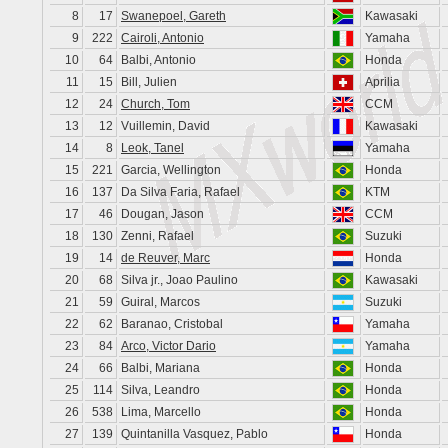
8
17
Swanepoel, Gareth
Kawasaki
9
222
Cairoli, Antonio
Yamaha
10
64
Balbi, Antonio
Honda
11
15
Bill, Julien
Aprilia
12
24
Church, Tom
CCM
13
12
Vuillemin, David
Kawasaki
14
8
Leok, Tanel
Yamaha
15
221
Garcia, Wellington
Honda
16
137
Da Silva Faria, Rafael
KTM
17
46
Dougan, Jason
CCM
18
130
Zenni, Rafael
Suzuki
19
14
de Reuver, Marc
Honda
20
68
Silva jr., Joao Paulino
Kawasaki
21
59
Guiral, Marcos
Suzuki
22
62
Baranao, Cristobal
Yamaha
23
84
Arco, Victor Dario
Yamaha
24
66
Balbi, Mariana
Honda
25
114
Silva, Leandro
Honda
26
538
Lima, Marcello
Honda
27
139
Quintanilla Vasquez, Pablo
Honda