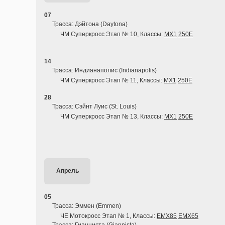
07
Трасса: Дэйтона (Daytona)
ЧМ Суперкросс Этап № 10, Классы:
MX1
250E
14
Трасса: Индианаполис (Indianapolis)
ЧМ Суперкросс Этап № 11, Классы:
MX1
250E
28
Трасса: Сэйнт Луис (St. Louis)
ЧМ Суперкросс Этап № 13, Классы:
MX1
250E
Апрель
05
Трасса: Эммен (Emmen)
ЧЕ Мотокросс Этап № 1, Классы:
EMX85
EMX65