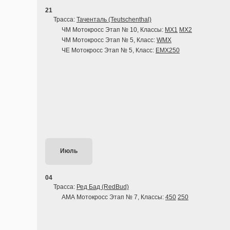
21
Трасса:
Таченталь (Teutschenthal)
ЧМ Мотокросс Этап № 10, Классы:
MX1
MX2
ЧМ Мотокросс Этап № 5, Класс:
WMX
ЧЕ Мотокросс Этап № 5, Класс:
EMX250
Июль
04
Трасса:
Ред Бад (RedBud)
АМА Мотокросс Этап № 7, Классы:
450
250