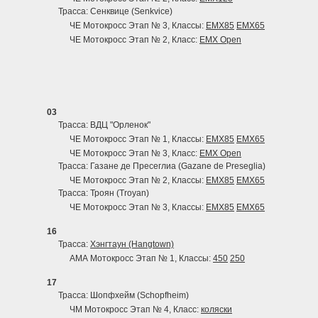
Трасса: Сенквице (Senkvice)
ЧЕ Мотокросс Этап № 3, Классы:
EMX85
EMX65
ЧЕ Мотокросс Этап № 2, Класс:
EMX Open
03
Трасса: ВДЦ "Орленок"
ЧЕ Мотокросс Этап № 1, Классы:
EMX85
EMX65
ЧЕ Мотокросс Этап № 3, Класс:
EMX Open
Трасса: Газане де Пресеглиа (Gazane de Preseglia)
ЧЕ Мотокросс Этап № 2, Классы:
EMX85
EMX65
Трасса: Троян (Troyan)
ЧЕ Мотокросс Этап № 3, Классы:
EMX85
EMX65
16
Трасса:
Хэнгтаун (Hangtown)
АМА Мотокросс Этап № 1, Классы:
450
250
17
Трасса: Шопфхейм (Schopfheim)
ЧМ Мотокросс Этап № 4, Класс:
коляски