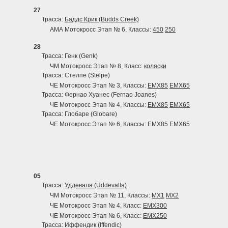
27
Трасса:
Баддс Крик (Budds Creek)
АМА Мотокросс Этап № 6, Классы:
450
250
28
Трасса: Генк (Genk)
ЧМ Мотокросс Этап № 8, Класс:
коляски
Трасса: Стелпе (Stelpe)
ЧЕ Мотокросс Этап № 3, Классы:
EMX85
EMX65
Трасса: Фернао Хуанес (Fernao Joanes)
ЧЕ Мотокросс Этап № 4, Классы:
EMX85
EMX65
Трасса: Глобаре (Globare)
ЧЕ Мотокросс Этап № 6, Классы: EMX85 EMX65
05
Трасса:
Уддевала (Uddevalla)
ЧМ Мотокросс Этап № 11, Классы:
MX1
MX2
ЧЕ Мотокросс Этап № 4, Класс:
EMX300
ЧЕ Мотокросс Этап № 6, Класс:
EMX250
Трасса: Иффендик (Iffendic)