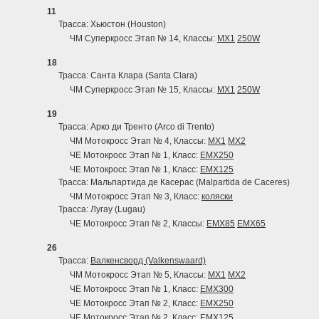
11
Трасса: Хьюстон (Houston)
ЧМ Суперкросс Этап № 14, Классы:
MX1
250W
18
Трасса: Санта Клара (Santa Clara)
ЧМ Суперкросс Этап № 15, Классы:
MX1
250W
19
Трасса: Арко ди Тренто (Arco di Trento)
ЧМ Мотокросс Этап № 4, Классы:
MX1
MX2
ЧЕ Мотокросс Этап № 1, Класс:
EMX250
ЧЕ Мотокросс Этап № 1, Класс:
EMX125
Трасса: Мальпартида де Касерас (Malpartida de Caceres)
ЧМ Мотокросс Этап № 3, Класс:
коляски
Трасса: Лугау (Lugau)
ЧЕ Мотокросс Этап № 2, Классы:
EMX85
EMX65
26
Трасса:
Валкенсворд (Valkenswaard)
ЧМ Мотокросс Этап № 5, Классы:
MX1
MX2
ЧЕ Мотокросс Этап № 1, Класс:
EMX300
ЧЕ Мотокросс Этап № 2, Класс:
EMX250
ЧЕ Мотокросс Этап № 2, Класс:
EMX125