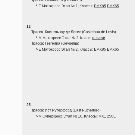
Трасса: Гианниста (Giannista)
ЧЕ Мотокросс Этап № 1, Классы:
EMX85
EMX65
12
Трасса: Кастельнау де Левис (Castelnau de Levis)
ЧМ Мотокросс Этап № 2, Класс:
коляски
Трасса: Гевгелия (Gevgelija)
ЧЕ Мотокросс Этап № 2, Классы: EMX85 EMX65
25
Трасса: Ист Рутерфорд (East Rutherford)
ЧМ Суперкросс Этап № 16, Классы:
MX1
250E