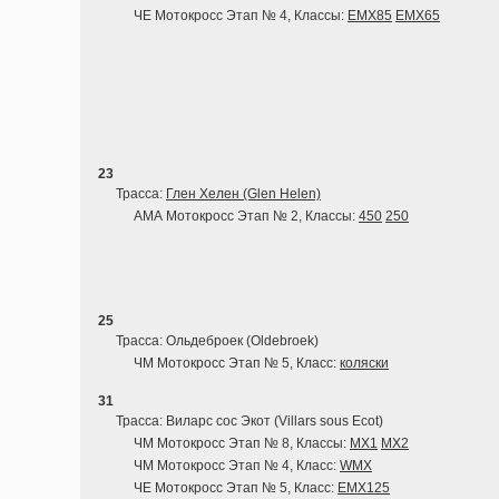
ЧЕ Мотокросс Этап № 4, Классы:
EMX85
EMX65
23
Трасса:
Глен Хелен (Glen Helen)
АМА Мотокросс Этап № 2, Классы:
450
250
25
Трасса: Ольдеброек (Oldebroek)
ЧМ Мотокросс Этап № 5, Класс:
коляски
31
Трасса: Виларс сос Экот (Villars sous Ecot)
ЧМ Мотокросс Этап № 8, Классы:
MX1
MX2
ЧМ Мотокросс Этап № 4, Класс:
WMX
ЧЕ Мотокросс Этап № 5, Класс:
EMX125