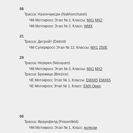
08
Трасса: Нахончаисри (Nakhonchaisri)
ЧМ Мотокросс Этап № 2, Классы:
MX1
MX2
ЧМ Мотокросс Этап № 2, Класс:
WMX
21
Трасса: Детройт (Detroit)
ЧМ Суперкросс Этап № 12, Классы:
MX1
250E
29
Трасса: Неукуен (Neuquen)
ЧМ Мотокросс Этап № 3, Классы:
MX1
MX2
Трасса: Брежице (Brezice)
ЧЕ Мотокросс Этап № 1, Классы:
EMX85
EMX65
ЧЕ Мотокросс Этап № 1, Класс:
EMX Open
06
Трасса: Фраунфелд (Frauenfeld)
ЧМ Мотокросс Этап № 1, Класс:
коляски