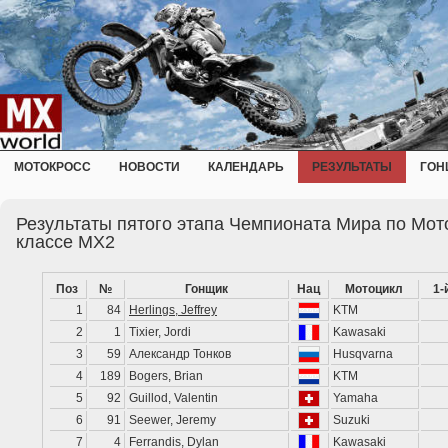
МОТОКРОСС
НОВОСТИ
КАЛЕНДАРЬ
РЕЗУЛЬТАТЫ
ГОН
Результаты пятого этапа Чемпионата Мира по Мото
классе MX2
Поз
№
Гонщик
Нац
Мотоцикл
1-
1
84
Herlings, Jeffrey
KTM
2
1
Tixier, Jordi
Kawasaki
3
59
Александр Тонков
Husqvarna
4
189
Bogers, Brian
KTM
5
92
Guillod, Valentin
Yamaha
6
91
Seewer, Jeremy
Suzuki
7
4
Ferrandis, Dylan
Kawasaki