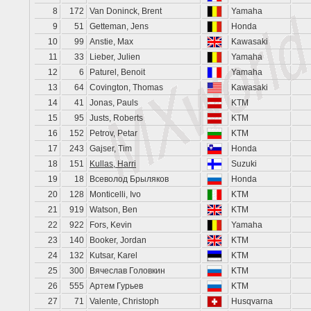
8
172
Van Doninck, Brent
Yamaha
9
51
Getteman, Jens
Honda
10
99
Anstie, Max
Kawasaki
11
33
Lieber, Julien
Yamaha
12
6
Paturel, Benoit
Yamaha
13
64
Covington, Thomas
Kawasaki
14
41
Jonas, Pauls
KTM
15
95
Justs, Roberts
KTM
16
152
Petrov, Petar
KTM
17
243
Gajser, Tim
Honda
18
151
Kullas, Harri
Suzuki
19
18
Всеволод Брыляков
Honda
20
128
Monticelli, Ivo
KTM
21
919
Watson, Ben
KTM
22
922
Fors, Kevin
Yamaha
23
140
Booker, Jordan
KTM
24
132
Kutsar, Karel
KTM
25
300
Вячеслав Головкин
KTM
26
555
Артем Гурьев
KTM
27
71
Valente, Christoph
Husqvarna