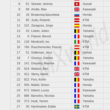
8
91
Seewer, Jeremy
Suzuki
9
99
Anstie, Max
Kawasaki
10
18
Всеволод Брыляков
Honda
11
95
Justs, Roberts
KTM
12
101
Zaragoza, Jorge
Honda
13
33
Lieber, Julien
Yamaha
14
6
Paturel, Benoit
Yamaha
15
128
Monticelli, Ivo
KTM
16
766
Rauchenecker, Pascal
KTM
17
51
Getteman, Jens
Honda
18
7
Graulus, Damon
Yamaha
19
141
Desprey, Maxime
Kawasaki
20
919
Watson, Ben
KTM
21
811
Sterry, Adam
KTM
22
922
Fors, Kevin
Yamaha
23
556
Mallet, Simon
Honda
24
872
Imbert, Lucas
Kawasaki
25
888
Barcelos, Nicolas
Yamaha
26
373
Irsuti, Yannis
Yamaha
27
30
Hjortmarker, Eddie
KTM