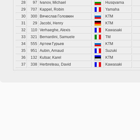
28
97
Ivanov, Michael
Husqvarna
29
707
Kappel, Robin
Yamaha
30
300
Вячеслав Головкин
KTM
31
29
Jacobi, Henry
KTM
32
110
Verhaeghe, Alexis
Kawasaki
33
321
Bernardini, Samuele
TM
34
555
Артем Гурьев
KTM
35
951
Aubin, Arnaud
Suzuki
36
132
Kutsar, Karel
KTM
37
338
Herbreteau, David
Kawasaki