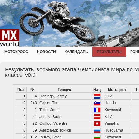
МОТОКРОСС
НОВОСТИ
КАЛЕНДАРЬ
РЕЗУЛЬТАТЫ
ГОН
Результаты восьмого этапа Чемпионата Мира по М
классе MX2
Поз
№
Гонщик
Нац
Мотоцикл
1
1
84
Herlings, Jeffrey
KTM
2
243
Gajser, Tim
Honda
3
1
Tixier, Jordi
Kawasaki
4
41
Jonas, Pauls
KTM
5
92
Guillod, Valentin
Yamaha
6
59
Александр Тонков
Husqvarna
7
152
Petrov, Petar
Kawasaki