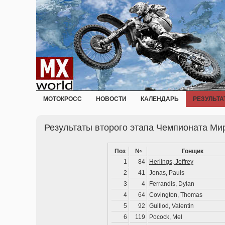
МОТОКРОСС
НОВОСТИ
КАЛЕНДАРЬ
РЕЗУЛЬТА
Результаты второго этапа Чемпионата Мир
Поз
№
Гонщик
1
84
Herlings, Jeffrey
2
41
Jonas, Pauls
3
4
Ferrandis, Dylan
4
64
Covington, Thomas
5
92
Guillod, Valentin
6
119
Pocock, Mel