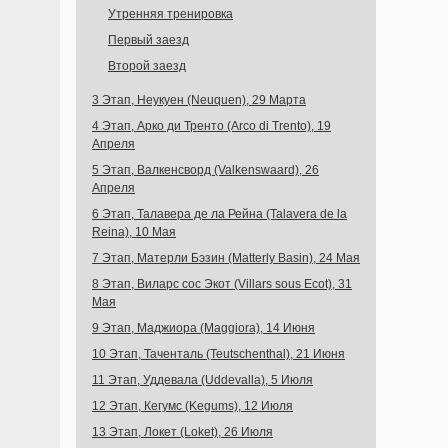
Утренняя тренировка
Первый заезд
Второй заезд
3 Этап, Неукуен (Neuquen), 29 Марта
4 Этап, Арко ди Тренто (Arco di Trento), 19
Апреля
5 Этап, Валкенсворд (Valkenswaard), 26
Апреля
6 Этап, Талавера де ла Рейна (Talavera de la
Reina), 10 Мая
7 Этап, Матерли Бэзин (Matterly Basin), 24 Мая
8 Этап, Виларс сос Экот (Villars sous Ecot), 31
Мая
9 Этап, Маджиора (Maggiora), 14 Июня
10 Этап, Таченталь (Teutschenthal), 21 Июня
11 Этап, Уддевала (Uddevalla), 5 Июля
12 Этап, Кегумс (Kegums), 12 Июля
13 Этап, Локет (Loket), 26 Июля