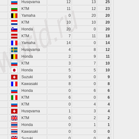
Husqvarna
12
13
25
KTM
11
12
23
Yamaha
0
20
20
KTM
10
10
20
Honda
20
0
20
KTM
7
11
18
Yamaha
14
0
14
Husqvarna
4
8
12
Honda
2
9
11
KTM
3
7
10
Honda
5
5
10
Suzuki
9
0
9
Kawasaki
8
0
8
Honda
0
6
6
KTM
6
0
6
KTM
0
4
4
Husqvarna
1
3
4
KTM
0
2
2
Honda
0
1
1
Kawasaki
0
0
0
Suzuki
0
0
0