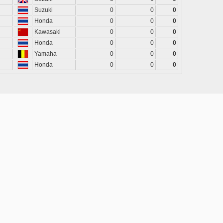
Suzuki
0
0
0
Honda
0
0
0
Kawasaki
0
0
0
Honda
0
0
0
Yamaha
0
0
0
Honda
0
0
0