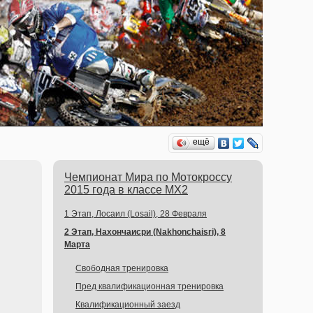
ещё
Чемпионат Мира по Мотокроссу
2015 года в классе MX2
1 Этап, Лосаил (Losail), 28 Февраля
2 Этап, Нахончаисри (Nakhonchaisri), 8
Марта
Свободная тренировка
Пред квалификационная тренировка
Квалификационный заезд