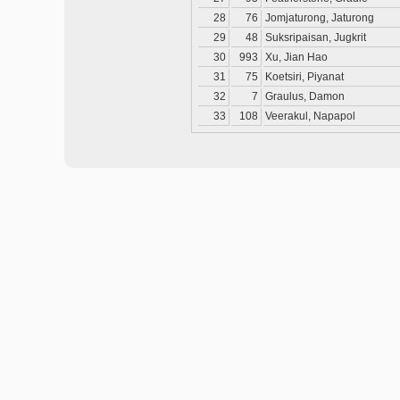
28
76
Jomjaturong, Jaturong
29
48
Suksripaisan, Jugkrit
30
993
Xu, Jian Hao
31
75
Koetsiri, Piyanat
32
7
Graulus, Damon
33
108
Veerakul, Napapol