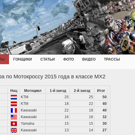
ТЫ
ГОНЩИКИ
СТАТЬИ
ФОТО
ВИДЕО
ТРАССЫ
а по Мотокроссу 2015 года в классе MX2
Нац
Мотоцикл
1-й заезд
2-й заезд
Итог
KTM
25
25
50
KTM
18
22
40
Kawasaki
22
18
40
Kawasaki
16
16
32
Yamaha
15
15
30
Kawasaki
13
14
27