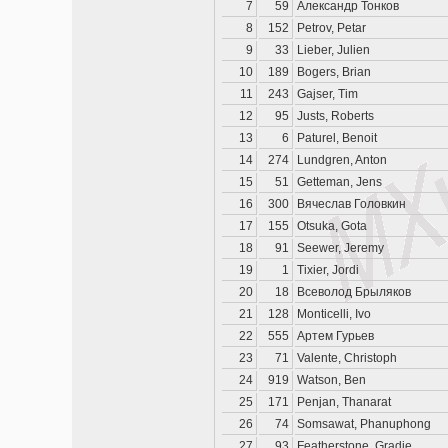
7
59
Александр Тонков
8
152
Petrov, Petar
9
33
Lieber, Julien
10
189
Bogers, Brian
11
243
Gajser, Tim
12
95
Justs, Roberts
13
6
Paturel, Benoit
14
274
Lundgren, Anton
15
51
Getteman, Jens
16
300
Вячеслав Головкин
17
155
Otsuka, Gota
18
91
Seewer, Jeremy
19
1
Tixier, Jordi
20
18
Всеволод Брыляков
21
128
Monticelli, Ivo
22
555
Артем Гурьев
23
71
Valente, Christoph
24
919
Watson, Ben
25
171
Penjan, Thanarat
26
74
Somsawat, Phanuphong
27
93
Featherstone, Gradie