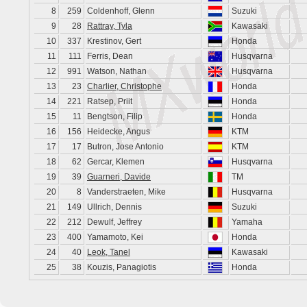
8
259
Coldenhoff, Glenn
Suzuki
9
28
Rattray, Tyla
Kawasaki
10
337
Krestinov, Gert
Honda
11
111
Ferris, Dean
Husqvarna
12
991
Watson, Nathan
Husqvarna
13
23
Charlier, Christophe
Honda
14
221
Ratsep, Priit
Honda
15
11
Bengtson, Filip
Honda
16
156
Heidecke, Angus
KTM
17
17
Butron, Jose Antonio
KTM
18
62
Gercar, Klemen
Husqvarna
19
39
Guarneri, Davide
TM
20
8
Vanderstraeten, Mike
Husqvarna
21
149
Ullrich, Dennis
Suzuki
22
212
Dewulf, Jeffrey
Yamaha
23
400
Yamamoto, Kei
Honda
24
40
Leok, Tanel
Kawasaki
25
38
Kouzis, Panagiotis
Honda