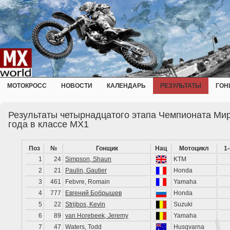
МОТОКРОСС
НОВОСТИ
КАЛЕНДАРЬ
РЕЗУЛЬТАТЫ
ГОН
Результаты четырнадцатого этапа Чемпионата Мир
года в классе MX1
Поз
№
Гонщик
Нац
Мотоцикл
1
1
24
Simpson, Shaun
KTM
2
21
Paulin, Gautier
Honda
3
461
Febvre, Romain
Yamaha
4
777
Евгений Бобрышев
Honda
5
22
Strijbos, Kevin
Suzuki
6
89
van Horebeek, Jeremy
Yamaha
7
47
Waters, Todd
Husqvarna