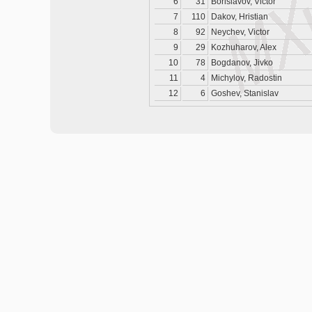
6
31
Borislavov, Victor
7
110
Dakov, Hristian
8
92
Neychev, Victor
9
29
Kozhuharov, Alex
10
78
Bogdanov, Jivko
11
4
Michylov, Radostin
12
6
Goshev, Stanislav