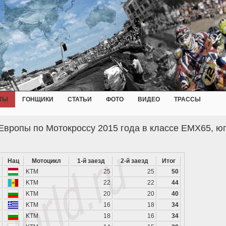
ТЫ
ГОНЩИКИ
СТАТЬИ
ФОТО
ВИДЕО
ТРАССЫ
Европы по Мотокроссу 2015 года в классе EMX65, юг
Нац
Мотоцикл
1-й заезд
2-й заезд
Итог
KTM
25
25
50
KTM
22
22
44
KTM
20
20
40
KTM
16
18
34
KTM
18
16
34