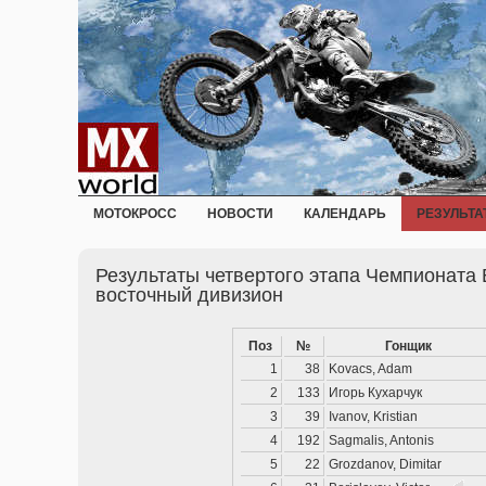
МОТОКРОСС
НОВОСТИ
КАЛЕНДАРЬ
РЕЗУЛЬТА
Результаты четвертого этапа Чемпионата 
восточный дивизион
Поз
№
Гонщик
1
38
Kovacs, Adam
2
133
Игорь Кухарчук
3
39
Ivanov, Kristian
4
192
Sagmalis, Antonis
5
22
Grozdanov, Dimitar