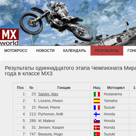
МОТОКРОСС
НОВОСТИ
КАЛЕНДАРЬ
РЕЗУЛЬТАТЫ
ГОН
Результаты одиннадцатого этапа Чемпионата Мира
года в классе MX3
Поз
№
Гонщик
Нац
Мотоцикл
1
1
23
Salvini, Alex
Husqvarna
2
5
Lozano, Alvaro
Yamaha
3
15
Renet, Pierre
Suzuki
4
213
Pyrhonen, Antti
Honda
5
289
Irt, Matevz
Honda
6
31
Jensen, Kasper
Honda
7
747
Basaula, Hugo
Suzuki