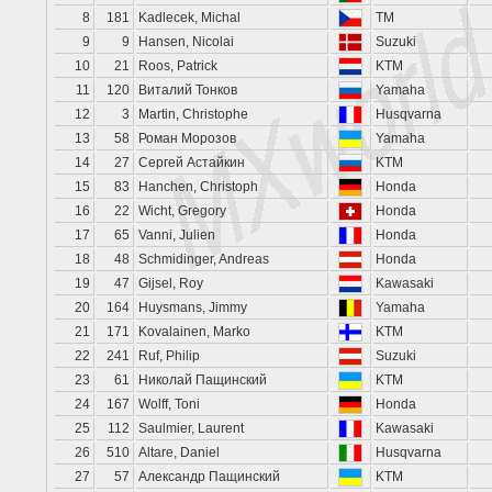
8
181
Kadlecek, Michal
TM
9
9
Hansen, Nicolai
Suzuki
10
21
Roos, Patrick
KTM
11
120
Виталий Тонков
Yamaha
12
3
Martin, Christophe
Husqvarna
13
58
Роман Морозов
Yamaha
14
27
Сергей Астайкин
KTM
15
83
Hanchen, Christoph
Honda
16
22
Wicht, Gregory
Honda
17
65
Vanni, Julien
Honda
18
48
Schmidinger, Andreas
Honda
19
47
Gijsel, Roy
Kawasaki
20
164
Huysmans, Jimmy
Yamaha
21
171
Kovalainen, Marko
KTM
22
241
Ruf, Philip
Suzuki
23
61
Николай Пащинский
KTM
24
167
Wolff, Toni
Honda
25
112
Saulmier, Laurent
Kawasaki
26
510
Altare, Daniel
Husqvarna
27
57
Александр Пащинский
KTM