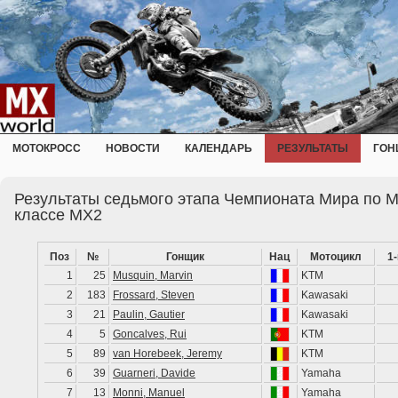
МОТОКРОСС
НОВОСТИ
КАЛЕНДАРЬ
РЕЗУЛЬТАТЫ
ГОН
Результаты седьмого этапа Чемпионата Мира по М
классе MX2
Поз
№
Гонщик
Нац
Мотоцикл
1
1
25
Musquin, Marvin
KTM
2
183
Frossard, Steven
Kawasaki
3
21
Paulin, Gautier
Kawasaki
4
5
Goncalves, Rui
KTM
5
89
van Horebeek, Jeremy
KTM
6
39
Guarneri, Davide
Yamaha
7
13
Monni, Manuel
Yamaha