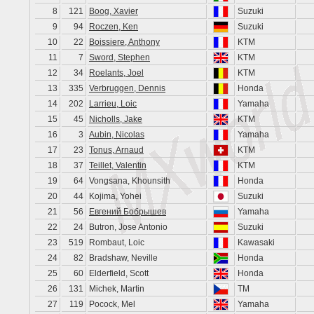
8
121
Boog, Xavier
Suzuki
9
94
Roczen, Ken
Suzuki
10
22
Boissiere, Anthony
KTM
11
7
Sword, Stephen
KTM
12
34
Roelants, Joel
KTM
13
335
Verbruggen, Dennis
Honda
14
202
Larrieu, Loic
Yamaha
15
45
Nicholls, Jake
KTM
16
3
Aubin, Nicolas
Yamaha
17
23
Tonus, Arnaud
KTM
18
37
Teillet, Valentin
KTM
19
64
Vongsana, Khounsith
Honda
20
44
Kojima, Yohei
Suzuki
21
56
Евгений Бобрышев
Yamaha
22
24
Butron, Jose Antonio
Suzuki
23
519
Rombaut, Loic
Kawasaki
24
82
Bradshaw, Neville
Honda
25
60
Elderfield, Scott
Honda
26
131
Michek, Martin
TM
27
119
Pocock, Mel
Yamaha