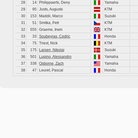
28
14
Philippaerts, Deny
Yamaha
29
95
Justs, Augusts
KTM
30
153
Maddii, Marco
Suzuki
31
51
Smitka, Petr
KTM
32
555
Graeme, Irwin
KTM
33
33
Soubeyras, Cedric
Honda
34
75
Triest, Nick
KTM
35
175
Larsen, Nikolaj
Suzuki
36
501
Lupino, Alessandro
Yamaha
37
338
Osborne, Zach
Yamaha
38
47
Leuret, Pascal
Honda