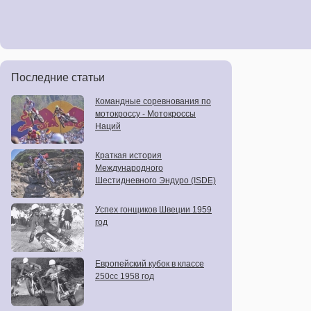
Последние статьи
Командные соревнования по
мотокроссу - Мотокроссы
Наций
Краткая история
Международного
Шестидневного Эндуро (ISDE)
Успех гонщиков Швеции 1959
год
Европейский кубок в классе
250сс 1958 год