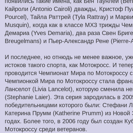
появились такие имена, как Бен Таунлей (Ben
Кайроли (Antonio Cairoli) дважды, Кристоф Пу
Pourcel), Тайла Раттрей (Tyla Rattray) и Марв
Musquin), когда как в классе MX3 трижды Че
Демариа (Yves Demaria), два раза Свен Бриг
Breugelmans) и Пьер-Александр Рене (Pierre-A
И последнее, но отнюдь не менее важное, уже
истоков такого спорта, как Мотокросс. И тепе
проводится Чемпионат Мира по Мотокроссу 
Чемпионкой Мира по Мотокроссу стала фран
Ланселот (Livia Lancelot), которую сменила 
(Stephanie Laier). Эта серия зародилась в 200
победительницами которого были: Стефани Лэ
Катерина Прумм (Katherine Prumm) из Новой 
годах. Более того, в 2006 году был создан Ку
Мотокроссу среди ветеранов.