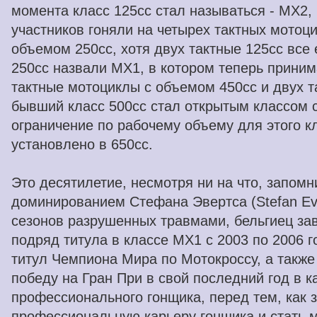
момента класс 125cc стал называться - MX2,
участников гоняли на четырех тактных мотоц
объемом 250cc, хотя двух тактные 125cc все
250cc назвали MX1, в котором теперь приним
тактные мотоциклы с объемом 450cc и двух т
бывший класс 500cc стал открытым классом 
ограничение по рабочему объему для этого к
установлено в 650cc.
Это десятилетие, несмотря ни на что, запом
доминированием Стефана Эвертса (Stefan Eve
сезонов разрушенных травмами, бельгиец за
подряд титула в классе MX1 с 2003 по 2006 г
титул Чемпиона Мира по Мотокроссу, а также
победу на Гран При в свой последний год в к
профессионального гонщика, перед тем, как 
профессиональную карьеру гонщика и стать 