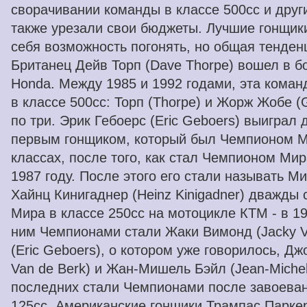
сворачивании команды в классе 500cc и друг
также урезали свои бюджеты. Лучшие гонщик
себя возможность погонять, но общая тенден
Британец Дейв Торп (Dave Thorpe) вошел в 
Honda. Между 1985 и 1992 годами, эта коман
в классе 500cc: Торп (Thorpe) и Жорж Жобе (
по три. Эрик Гебоерс (Eric Geboers) выиграл д
первым гонщиком, который был Чемпионом М
классах, после того, как стал Чемпионом Мир
1987 году. После этого его стали называть М
Хайнц Кинигаднер (Heinz Kinigadner) дважды
Мира в классе 250cc на мотоцикле КТМ - в 19
ним Чемпионами стали Жаки Вимонд (Jacky V
(Eric Geboers), о котором уже говорилось, Дж
Van de Berk) и Жан-Мишель Бэйл (Jean-Michel
последних стали Чемпионами после завоеван
125cc. Американские гонщики Трампас Паркер