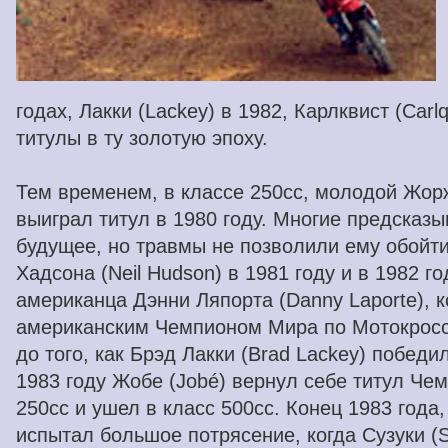
годах, Лакки (Lackey) в 1982, Карлквист (Carlq
титулы в ту золотую эпоху.
Тем временем, в классе 250cc, молодой Жор
выиграл титул в 1980 году. Многие предсказ
будущее, но травмы не позволили ему обойт
Хадсона (Neil Hudson) в 1981 году и в 1982 г
американца Дэнни Ляпорта (Danny Laporte), 
американским Чемпионом Мира по Мотокросс
до того, как Брэд Лакки (Brad Lackey) победи
1983 году Жобе (Jobé) вернул себе титул Че
250сс и ушел в класс 500cc. Конец 1983 года
испытал большое потрясение, когда Сузуки (S