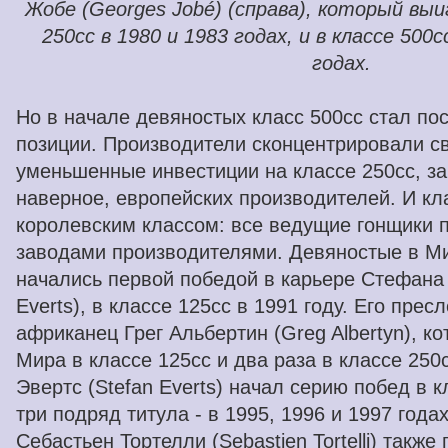
Жобе (Georges Jobé) (справа), который вы
250cc в 1980 и 1983 годах, и в классе 500c
годах.
Но в начале девяностых класс 500cc стал по
позиции. Производители сконцентрировали сво
уменьшенные инвестиции на классе 250cc, з
наверное, европейских производителей. И кл
королевским классом: все ведущие гонщики
заводами производителями. Девяностые в М
начались первой победой в карьере Стефана 
Everts), в классе 125cc в 1991 году. Его пре
африканец Грег Альбертин (Greg Albertyn), 
Мира в классе 125cc и два раза в классе 250
Эвертс (Stefan Everts) начал серию побед в 
три подряд титула - в 1995, 1996 и 1997 года
Себастьен Тортелли (Sebastien Tortelli) также