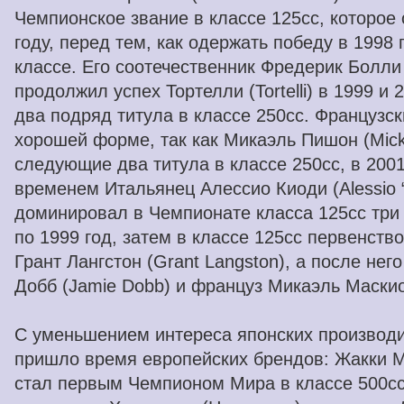
Чемпионское звание в классе 125cc, которое 
году, перед тем, как одержать победу в 1998
классе. Его соотечественник Фредерик Болли (
продолжил успех Тортелли (Tortelli) в 1999 и 
два подряд титула в классе 250cc. Французс
хорошей форме, так как Микаэль Пишон (Mick
следующие два титула в классе 250cc, в 2001
временем Итальянец Алессио Киоди (Alessio “
доминировал в Чемпионате класса 125cc три 
по 1999 год, затем в классе 125сс первенст
Грант Лангстон (Grant Langston), а после не
Добб (Jamie Dobb) и француз Микаэль Маскио 
С уменьшением интереса японских производит
пришло время европейских брендов: Жакки М
стал первым Чемпионом Мира в классе 500cc