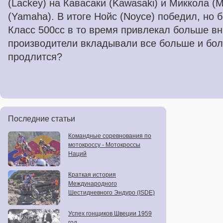
(Lackey) на Кавасаки (Kawasaki) и Миккола (M
(Yamaha). В итоге Нойс (Noyce) победил, но 
Класс 500cc в то время привлекал больше в
производители вкладывали все больше и боль
продлится?
Последние статьи
Командные соревнования по
мотокроссу - Мотокроссы
Наций
Краткая история
Международного
Шестидневного Эндуро (ISDE)
Успех гонщиков Швеции 1959
год