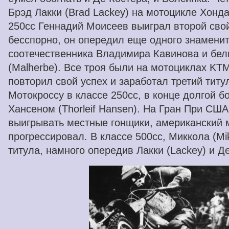
Брэд Лакки (Brad Lackey) на мотоцикле Хонда
250cc Геннадий Моисеев выиграл второй свой 
бесспорно, он опередил еще одного знамени
соотечественника Владимира Кавинова и бел
(Malherbe). Все троя были на мотоциклах KT
повторил свой успех и заработал третий тит
Мотокроссу в классе 250cc, в конце долгой 
Хансеном (Thorleif Hansen). На Гран При США
выигрывать местные гонщики, американский 
прогрессировал. В классе 500cc, Миккола (Mi
титула, намного опередив Лакки (Lackey) и Де