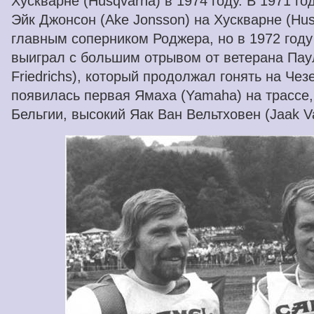
Хускварне (Husqvarna) в 1974 году. В 1971 го
Эйк Джонсон (Ake Jonsson) на Хускварне (Hu
главным соперником Роджера, но в 1972 году 
выиграл с большим отрывом от ветерана Пау
Friedrichs), который продолжал гонять на Чезе
появилась первая Ямаха (Yamaha) на трассе,
Бельгии, высокий Яак Ван Вельтховен (Jaak Va