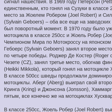
сигнал нашествия. В 1969 году Петерсон (Pet
единственным, кто гонял на Сузуки в классе 2
место за Жоелем Робером (Joel Robert) и Си
(Sylvain Geboers) – оба все еще на заводских 
был поворотный момент. В 1970 году было уж
мотоцикла в классе 250cc и Жоель Робер (Joe
Чемпионом Мира по Мотокроссу на японском
Гебоерс (Sylvain Geboers) занял второе место
по четыре победы. Роджер Де Костер (Roger d
Чезете (CZ), занял третье место, обогнав фи
(Heikki Mikkola), который гонял на мотоцикле
В классе 500cc шведы продолжали доминирова
мотоциклы. Аберг (Aberg) выиграл свой второ
Кринга (Kring) и Джонсона (Jonsson), Хамма
пятым, все конечно же на мотоциклах Хусквар
В классе 250cc, Жоель Робер (Joel Robert) в