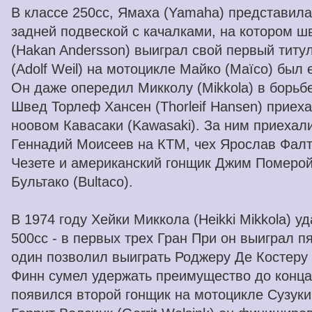
В классе 250cc, Ямаха (Yamaha) представила
задней подвеской с качалками, на котором ш
(Hakan Andersson) выиграл свой первый тит
(Adolf Weil) на мотоцикле Майко (Maïco) был
Он даже опередил Микколу (Mikkola) в борьбе
Швед Торлеф Хансен (Thorleif Hansen) приех
ноовом Кавасаки (Kawasaki). За ним приехал
Геннадий Моисеев на КТМ, чех Ярослав Фалта 
Чезете и американский гонщик Джим Померой
Бультако (Bultaco).
В 1974 году Хейки Миккола (Heikki Mikkola) у
500cc - в первых трех Гран При он выиграл пя
один позволил выиграть Роджеру Де Костеру (
Финн сумел удержать преимущество до конца 
появился второй гонщик на мотоцикле Сузуки 