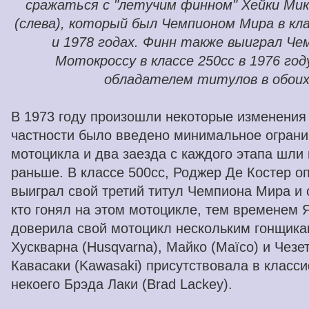
сражаться с "летучим финном" Хейки Микко
(слева), который был Чемпионом Мира в кла
и 1978 годах. Финн также выиграл Ч
Мотокроссу в классе 250cc в 1976 го
обладателем титулов в обоих
В 1973 году произошли некоторые изменения 
частности было введено минимальное ограни
мотоцикла и два заезда с каждого этапа шли в
раньше. В классе 500cc, Роджер Де Костер оп
выиграл свой третий титул Чемпиона Мира и
кто гонял на этом мотоцикле, тем временем 
доверила свой мотоцикл нескольким гонщикам
Хускварна (Husqvarna), Майко (Maïco) и Чезет
Кавасаки (Kawasaki) присутствовала в класс
некоего Брэда Лаки (Brad Lackey).