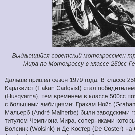
Выдающийся советский мотокроссмен т
Мира по Мотокроссу в классе 250сс Г
Дальше пришел сезон 1979 года. В классе 25
Карлквист (Hakan Carlqvist) стал победителе
(Husqvarna), тем временем в классе 500cc п
с большими амбициями: Грахам Нойс (Graham
Мальерб (André Malherbe) были заводскими г
титулом Чемпиона Мира, соперниками которы
Волсинк (Wolsink) и Де Костер (De Coster) на 