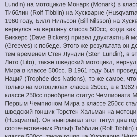
Lundin) на мотоцикле Монарк (Monark) в клас
Тибблин (Rolf Tibblin) на Хускварне (Husqvarn
1960 году, Билл Нильсон (Bill Nilsson) на Хус
вернулся на вершину класса 500сс, когда как
Биккерс (Dave Bickers) привел двухтактный м
(Greeves) к победе. Этого же результата он до
тем временем Стен Лундин (Sten Lundin), в э
Лито (Lito), также шведский мотоцикл, верну
Мира в классе 500cc. В 1961 году был прове
Наций (Trophée des Nations), то же самое, чт
только на мотоциклах класса 250cc, а в 1962
классе 250cc приобрели статус Чемпионата М
Первым Чемпионом Мира в классе 250cc ста
шведский гонщик Торстен Хальман на мотоци
(Husqvarna). Он выигрывал этот титул два год
соотечественник Рольф Тибблин (Rolf Tibblin)
классе 500cc, также гоняя на Хускварне (Husq