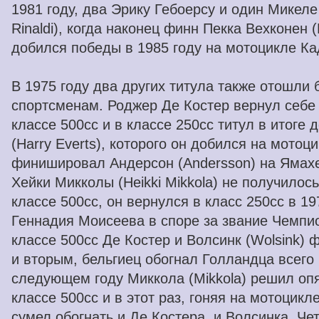
1981 году, два Эрику Гебоерсу и один Микеле
Rinaldi), когда наконец финн Пекка Вехконен 
добился победы в 1985 году на мотоцикле Ка
В 1975 году два других титула также отошли 
спортсменам. Роджер Де Костер вернул себе
классе 500cc и в классе 250cc титул в итоге 
(Harry Everts), которого он добился на мотоц
финишировал Андерсон (Andersson) на Ямахе 
Хейки Микколы (Heikki Mikkola) не получилось
классе 500сс, он вернулся в класс 250cc в 1
Геннадия Моисеева в споре за звание Чемпио
классе 500сс Де Костер и Волсинк (Wolsink
и вторым, бельгиец обогнал Голландца всего 
следующем году Миккола (Mikkola) решил опя
классе 500cc и в этот раз, гоняя на мотоцикл
сумел обогнать и Де Костера, и Волсинка. Че