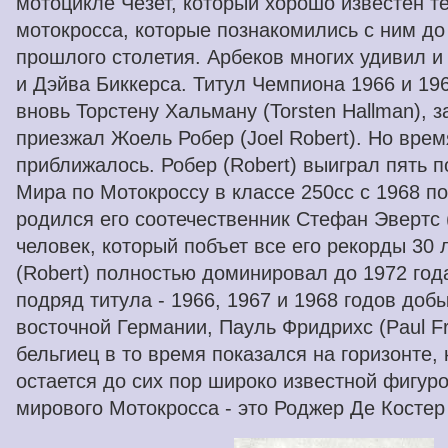
мотоцикле Чезет, который хорошо известен 
мотокросса, которые познакомились с ним до
прошлого столетия. Арбеков многих удивил и
и Дэйва Биккерса. Титул Чемпиона 1966 и 19
вновь Торстену Хальману (Torsten Hallman), з
приезжал Жоель Робер (Joel Robert). Но врем
приближалось. Робер (Robert) выиграл пять 
Мира по Мотокроссу в классе 250cc с 1968 по 
родился его соотечественник Стефан Эвертс (
человек, который побъет все его рекорды 30 
(Robert) полностью доминировал до 1972 года
подряд титула - 1966, 1967 и 1968 годов доб
восточной Германии, Пауль Фридрихс (Paul Fr
бельгиец в то время показался на горизонте, 
остается до сих пор широко известной фигур
мирового Мотокросса - это Роджер Де Костер 