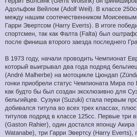
Геррит Волсинк (Gerrit Wolsink) он финиширо
Адольфом Вейлом (Adolf Weil). В классе 250
между нашим соотечественником Моисеевым, 
Гарри Эвертсом (Harry Everts). В итоге поб
спортсмен, так как Фалта (Falta) был оштраф
после финиша второго заезда последнего Гр
В 1973 году, начали проводить Чемпионат Ев
который выигрывал два года подряд бельгие
(André Malherbe) на мотоцикле Цюндап (Zünda
гонки приобрели статус Чемпионата Мира по 
как будто бы был создан эксклюзивно для Суз
бельгийцев. Сузуки (Suzuki) стала первым п
добивался титула во всех трех классах, плюс
титулов подряд в классе 125cc. Первые три 
(Gaston Rahier), один достался японцу Акира 
Watanabe), три Гарри Эвертсу (Harry Everts),