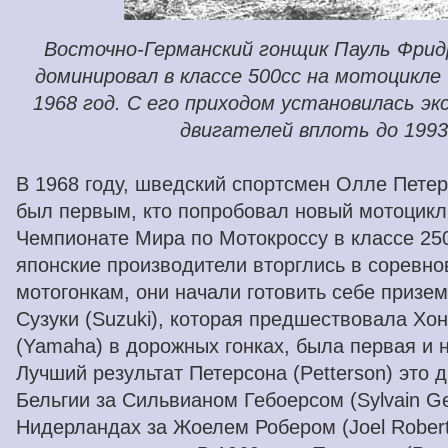
Восточно-Германский гонщик Пауль Фридри
доминировал в классе 500cc на мотоцикле 
1968 год. С его приходом установилась э
двигателей вплоть до 1993
В 1968 году, шведский спортсмен Олле Петерс
был первым, кто попробовал новый мотоцикл
Чемпионате Мира по Мотокроссу в классе 250с
японские производители вторглись в соревн
мотогонкам, они начали готовить себе призе
Сузуки (Suzuki), которая предшествовала Хо
(Yamaha) в дорожных гонках, была первая и 
Лучший результат Петерсона (Petterson) это 
Бельгии за Сильвианом Гебоерсом (Sylvain Ge
Нидерландах за Жоелем Робером (Joel Robert