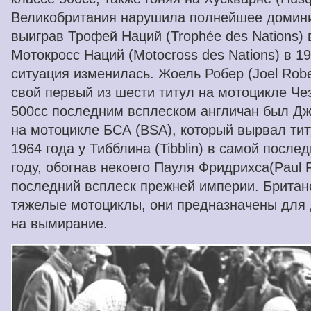
Великобритания нарушила полнейшее домин
выиграв Трофей Наций (Trophée des Nations) 
Мотокросс Наций (Motocross des Nations) в 19
ситуация изменилась. Жоель Робер (Joel Robe
свой первый из шести титул на мотоцикле Чез
500cc последним всплеском англичан был Дж
на мотоцикле БСА (BSA), который вырвал ти
1964 года у Тибблина (Tibblin) в самой послед
году, обогнав некоего Пауля Фридрихса(Paul Fr
последний всплеск прежней империи. Британс
тяжелые мотоциклы, они предназначены для 
на вымирание.