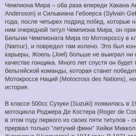
Чемпиона Мира – оба раза впереди Хакана А
Andersson) и Сильвиана Гебоерса (Sylvain Geb
года, после четырех подряд побед, которые 
ним очередной титул Чемпиона Мира, он прин
Бельгии Чемпионата Мира по Мотокроссу в к
(Namur), и повредил там колено. Это был ко
карьеры, Жоель (Joel) больше не выиграл ни 
качестве гонщика. Много лет спустя он буде
бельгийской команды, которая станет победи
Мотокроссе Наций (Motocross des Nations), н
история.
В классе 500cc Сузуки (Suzuki) появилась в 1
мотоцикла Роджера Де Костера (Roger de Cos
в этом году первого из своих пяти титулов - 
прервал только "летучий финн" Хейки Миккола 