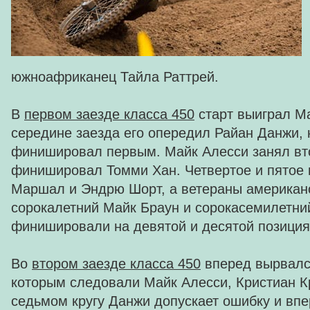
южноафриканец Тайла Раттрей.
В
первом заезде класса 450
старт выиграл Ма
середине заезда его опередил Райан Данжи, 
финишировал первым. Майк Алесси занял вто
финишировал Томми Хан. Четвертое и пятое 
Маршал и Эндрю Шорт, а ветераны американс
сорокалетний Майк Браун и сорокасемилетни
финишировали на девятой и десятой позиция
Во
втором заезде класса 450
вперед вырвалс
которым следовали Майк Алесси, Кристиан К
седьмом кругу Данжи допускает ошибку и вп