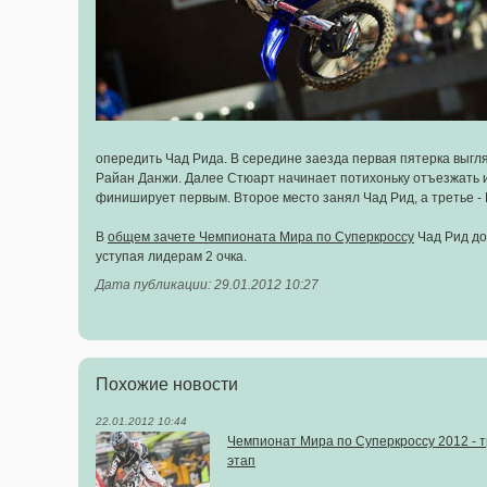
опередить Чад Рида. В середине заезда первая пятерка выг
Райан Данжи. Далее Стюарт начинает потихоньку отъезжать и
финиширует первым. Второе место занял Чад Рид, а третье -
В
общем зачете Чемпионата Мира по Суперкроссу
Чад Рид до
уступая лидерам 2 очка.
Дата публикации: 29.01.2012 10:27
Похожие новости
22.01.2012 10:44
Чемпионат Мира по Суперкроссу 2012 - 
этап