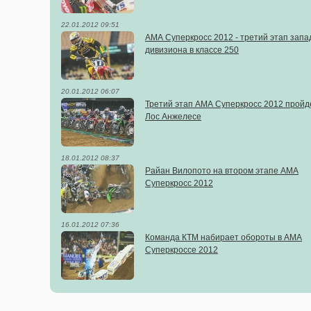
22.01.2012 09:51
АМА Суперкросс 2012 - третий этап запа
дивизиона в классе 250
20.01.2012 06:07
Третий этап АМА Суперкросс 2012 пройд
Лос Анжелесе
18.01.2012 08:37
Райан Вилопото на втором этапе АМА
Суперкросс 2012
16.01.2012 07:36
Команда КТМ набирает обороты в АМА
Суперкроссе 2012