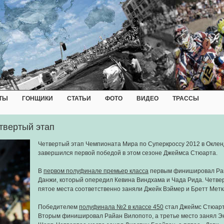
ТЫ
ГОНЩИКИ
СТАТЬИ
ФОТО
ВИДЕО
ТРАССЫ
твертый этап
Четвертый этап Чемпионата Мира по Суперкроссу 2012 в Окле
завершился первой победой в этом сезоне Джеймса Стюарта.
В
первом полуфинале премьер класса
первым финишировал Ра
Данжи, который опередил Кевина Виндхама и Чада Рида. Четве
пятое места соответственно заняли Джейк Вэймер и Бретт Мет
Победителем
полуфинала №2 в классе 450
стал Джеймс Стюарт
Вторым финишировал Райан Вилопото, а третье место занял 