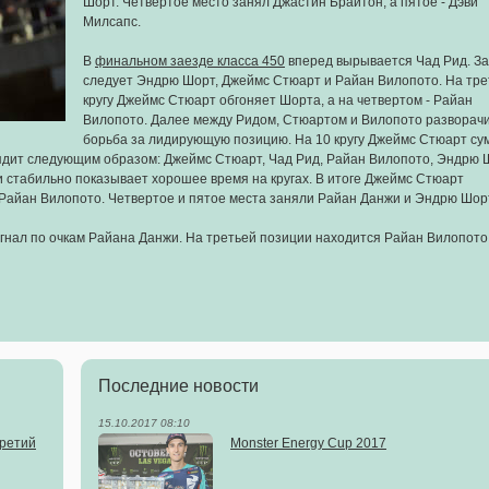
Шорт. Четвертое место занял Джастин Брайтон, а пятое - Дэви
Милсапс.
В
финальном заезде класса 450
вперед вырывается Чад Рид. За
следует Эндрю Шорт, Джеймс Стюарт и Райан Вилопото. На тр
кругу Джеймс Стюарт обгоняет Шорта, а на четвертом - Райан
Вилопото. Далее между Ридом, Стюартом и Вилопото разворач
борьба за лидирующую позицию. На 10 кругу Джеймс Стюарт су
лядит следующим образом: Джеймс Стюарт, Чад Рид, Райан Вилопото, Эндрю 
 стабильно показывает хорошее время на кругах. В итоге Джеймс Стюарт
 Райан Вилопото. Четвертое и пятое места заняли Райан Данжи и Эндрю Шор
гнал по очкам Райана Данжи. На третьей позиции находится Райан Вилопото
Последние новости
15.10.2017 08:10
третий
Monster Energy Cup 2017