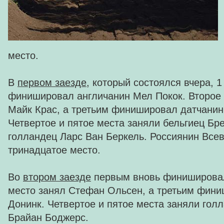
место.
В
первом заезде
, который состоялся вчера, 
финишировал англичанин Мел Покок. Второе 
Майк Крас, а третьим финишировал датчани
Четвертое и пятое места заняли бельгиец Бр
голландец Ларс Ван Беркель. Россиянин Все
тринадцатое место.
Во
втором заезде
первым вновь финишировал
место занял Стефан Ольсен, а третьим фин
Донинк. Четвертое и пятое места заняли гол
Брайан Боджерс.