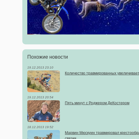
Похожие новости
19.12.2013 23:10
Количество травмированных увеличивае
19.12.2013 20:54
Пять минут с Роджером ДеКостером
18.12.2013 19:52
Марвин Мюскуин травмировал крестооб
связки