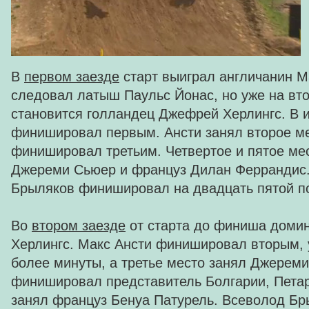
В
первом заезде
старт выиграл англичанин М
следовал латыш Паульс Йонас, но уже на вт
становится голландец Джефрей Херлингс. В и
финишировал первым. Ансти занял второе ме
финишировал третьим. Четвертое и пятое ме
Джереми Сьюер и француз Дилан Феррандис.
Брыляков финишировал на двадцать пятой п
Во
втором заезде
от старта до финиша доми
Херлингс. Макс Ансти финишировал вторым, 
более минуты, а третье место занял Джерем
финишировал представитель Болгарии, Петар
занял француз Бенуа Патурель. Всеволод Бр