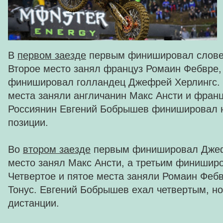
В
первом заезде
первым финишировал словен
Второе место занял француз Ромаин Фебвре,
финишировал голландец Джефрей Херлингс. 
места заняли англичанин Макс Ансти и франц
Россиянин Евгений Бобрышев финишировал 
позиции.
Во
втором заезде
первым финишировал Джеф
место занял Макс Ансти, а третьим финишир
Четвертое и пятое места заняли Ромаин Феб
Тонус. Евгений Бобрышев ехал четвертым, но
дистанции.