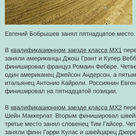
Евгений Бобрышев занял пятнадцатое место.
В
квалификационном заезде класса MX1
перв
заняли американцы Джош Грант и Купер Вебб
финишировал француз Ромаин Фебвре. Четве
один американец Джейсон Андерсон, а пяты
итальянец Антонио Кайроли. Россиянин Евг
финишировал на пятнадцатой позиции.
В
квалификационном заезде класса MX2
перв
Шейн Маккерлат. Вторым финишировал швейц
третье место занял словенец Тим Гайсер. Чет
заняли финн Гарри Кулас и швейцарец Джер