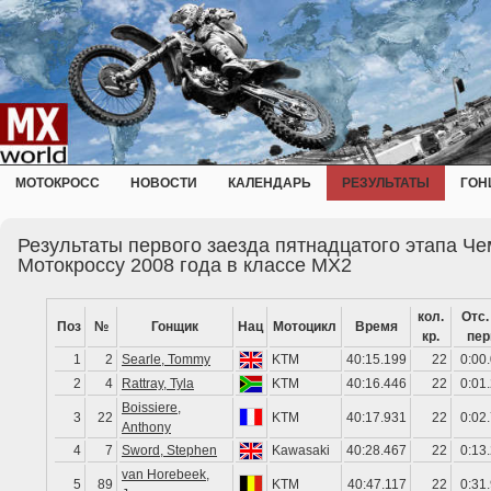
МОТОКРОСС
НОВОСТИ
КАЛЕНДАРЬ
РЕЗУЛЬТАТЫ
ГОН
Результаты первого заезда пятнадцатого этапа Ч
Мотокроссу 2008 года в классе MX2
кол.
Отс.
Поз
№
Гонщик
Нац
Мотоцикл
Время
кр.
пер
1
2
Searle, Tommy
KTM
40:15.199
22
0:00
2
4
Rattray, Tyla
KTM
40:16.446
22
0:01
Boissiere,
3
22
KTM
40:17.931
22
0:02
Anthony
4
7
Sword, Stephen
Kawasaki
40:28.467
22
0:13
van Horebeek,
5
89
KTM
40:47.117
22
0:31