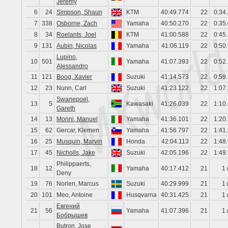
Jeremy
6
24
Simpson, Shaun
KTM
40:49.774
22
0:34
7
338
Osborne, Zach
Yamaha
40:50.270
22
0:35
8
34
Roelants, Joel
KTM
41:00.588
22
0:45
9
131
Aubin, Nicolas
Yamaha
41:06.119
22
0:50
Lupino,
10
501
Yamaha
41:07.393
22
0:52
Alessandro
11
121
Boog, Xavier
Suzuki
41:14.573
22
0:59
12
23
Nunn, Carl
Suzuki
41:23.122
22
1:07
Swanepoel,
13
5
Kawasaki
41:26.039
22
1:10
Gareth
14
13
Monni, Manuel
Yamaha
41:36.101
22
1:20
15
62
Gercar, Klemen
Yamaha
41:56.797
22
1:41
16
25
Musquin, Marvin
Honda
42:04.113
22
1:48
17
45
Nicholls, Jake
Suzuki
42:05.196
22
1:49
Philippaerts,
18
12
Yamaha
40:17.412
21
1 
Deny
19
76
Norlen, Marcus
Suzuki
40:29.999
21
1 
20
101
Meo, Antoine
Husqvarna
40:31.425
21
1 
Евгений
21
56
Yamaha
41:07.396
21
1 
Бобрышев
Butron, Jose