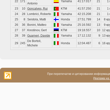
22
171
Yamaha
41:17.017
21
1 
Antonio
23
10
Goncalves, Rui
KTM
41:57.250
21
1 
24
28
Lombrici, Roberto
Yamaha
42:15.208
21
1 
25
8
Seistola, Matti
Honda
27:51.799
14
8 кр
26
36
Bonini, Matteo
Yamaha
25:16.592
13
9 кр
27
37
Krestinov, Gert
KTM
19:18.557
10
12 кр
28
39
Guarneri, Davide
Yamaha
17:12.132
9
13 кр
De Bortoli,
29
245
Honda
12:04.487
6
16 кр
Michele
При перепечатке и цитировании информации
Реклама на