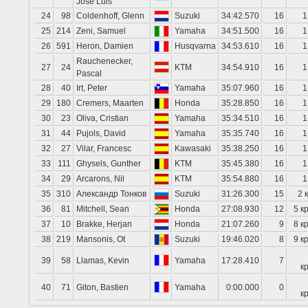
Jose Luis
24
98
Coldenhoff, Glenn
Suzuki
34:42.570
16
1
25
214
Zeni, Samuel
Yamaha
34:51.500
16
1
26
591
Heron, Damien
Husqvarna
34:53.610
16
1
Rauchenecker,
27
24
KTM
34:54.910
16
1
Pascal
28
40
Irt, Peter
Yamaha
35:07.960
16
1
29
180
Cremers, Maarten
Honda
35:28.850
16
1
30
23
Oliva, Cristian
Yamaha
35:34.510
16
1
31
44
Pujols, David
Yamaha
35:35.740
16
1
32
27
Vilar, Francesc
Kawasaki
35:38.250
16
1
33
111
Ghysels, Gunther
KTM
35:45.380
16
1
34
29
Arcarons, Nil
KTM
35:54.880
16
1
35
310
Александр Тонков
Suzuki
31:26.300
15
2 
36
81
Mitchell, Sean
Honda
27:08.930
12
5 к
37
10
Brakke, Herjan
Honda
21:07.260
9
8 к
38
219
Mansonis, Ot
Suzuki
19:46.020
8
9 к
39
58
Llamas, Kevin
Yamaha
17:28.410
7
к
40
71
Giton, Bastien
Yamaha
0:00.000
0
к