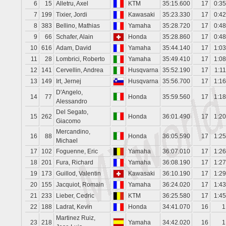
6
15
Alletru, Axel
KTM
35:15.600
17
0:35
7
199
Tixier, Jordi
Kawasaki
35:23.330
17
0:42
8
383
Bellino, Mathias
Yamaha
35:28.720
17
0:48
9
66
Schafer, Alain
Honda
35:28.860
17
0:48
10
616
Adam, David
Yamaha
35:44.140
17
1:03
11
28
Lombrici, Roberto
Yamaha
35:49.410
17
1:08
12
141
Cervellin, Andrea
Husqvarna
35:52.190
17
1:1
13
149
Irt, Jernej
Husqvarna
35:56.700
17
1:16
D'Angelo,
14
77
Honda
35:59.560
17
1:18
Alessandro
Del Segato,
15
262
Honda
36:01.490
17
1:20
Giacomo
Mercandino,
16
88
Honda
36:05.590
17
1:25
Michael
17
102
Foguenne, Eric
Yamaha
36:07.010
17
1:26
18
201
Fura, Richard
Yamaha
36:08.190
17
1:27
19
173
Guillod, Valentin
Kawasaki
36:10.190
17
1:29
20
155
Jacquiot, Romain
Yamaha
36:24.020
17
1:43
21
233
Lieber, Cedric
KTM
36:25.580
17
1:45
22
188
Ladrat, Kevin
Honda
34:41.070
16
1
Martinez Ruiz,
23
218
Yamaha
34:42.020
16
1