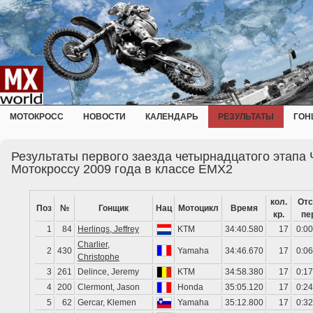
МОТОКРОСС
НОВОСТИ
КАЛЕНДАРЬ
РЕЗУЛЬТАТЫ
ГОН
Результаты первого заезда четырнадцатого этапа
Мотокроссу 2009 года в классе EMX2
кол.
Отс
Поз
№
Гонщик
Нац
Мотоцикл
Время
кр.
пе
1
84
Herlings, Jeffrey
KTM
34:40.580
17
0:00
Charlier,
2
430
Yamaha
34:46.670
17
0:06
Christophe
3
261
Delince, Jeremy
KTM
34:58.380
17
0:17
4
200
Clermont, Jason
Honda
35:05.120
17
0:24
5
62
Gercar, Klemen
Yamaha
35:12.800
17
0:32