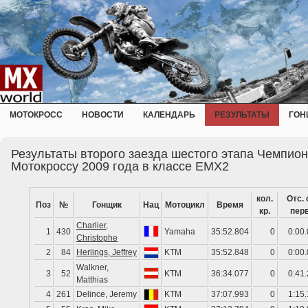
МОТОКРОСС
НОВОСТИ
КАЛЕНДАРЬ
РЕЗУЛЬТАТЫ
ГОН
Результаты второго заезда шестого этапа Чемпио
Мотокроссу 2009 года в классе EMX2
кол.
Отс. 
Поз
№
Гонщик
Нац
Мотоцикл
Время
кр.
перв
Charlier,
1
430
Yamaha
35:52.804
0
0:00
Christophe
2
84
Herlings, Jeffrey
KTM
35:52.848
0
0:00
Walkner,
3
52
KTM
36:34.077
0
0:41
Matthias
4
261
Delince, Jeremy
KTM
37:07.993
0
1:15