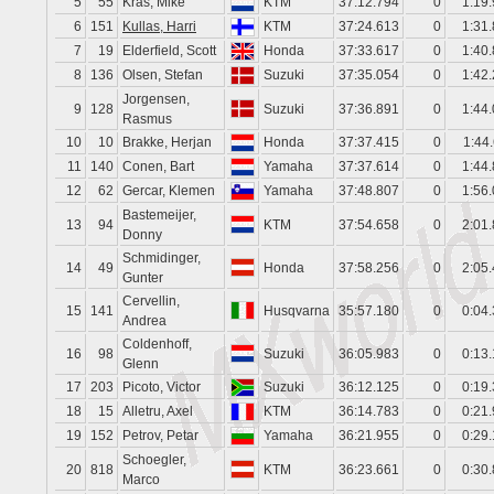
5
55
Kras, Mike
KTM
37:12.794
0
1:19
6
151
Kullas, Harri
KTM
37:24.613
0
1:31
7
19
Elderfield, Scott
Honda
37:33.617
0
1:40
8
136
Olsen, Stefan
Suzuki
37:35.054
0
1:42
Jorgensen,
9
128
Suzuki
37:36.891
0
1:44
Rasmus
10
10
Brakke, Herjan
Honda
37:37.415
0
1:44
11
140
Conen, Bart
Yamaha
37:37.614
0
1:44
12
62
Gercar, Klemen
Yamaha
37:48.807
0
1:56
Bastemeijer,
13
94
KTM
37:54.658
0
2:01
Donny
Schmidinger,
14
49
Honda
37:58.256
0
2:05
Gunter
Cervellin,
15
141
Husqvarna
35:57.180
0
0:04
Andrea
Coldenhoff,
16
98
Suzuki
36:05.983
0
0:13
Glenn
17
203
Picoto, Victor
Suzuki
36:12.125
0
0:19
18
15
Alletru, Axel
KTM
36:14.783
0
0:21
19
152
Petrov, Petar
Yamaha
36:21.955
0
0:29
Schoegler,
20
818
KTM
36:23.661
0
0:30
Marco