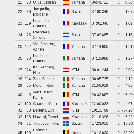
21
23
Oliva, Cristian
Yamaha
36:49.721
0
0:56
Jacquelin,
22
86
Suzuki
37:00.346
0
1:07
Morgane
Lefrancois,
23
119
Kawasaki
37:02.340
0
1:09
Charles
Reijnders,
24
26
Suzuki
37:09.685
0
1:16
Stuwey
Van Beveren,
25
442
Yamaha
37:14.605
0
1:21
Adrien
Lombrici,
26
28
Yamaha
37:19.888
0
1:27
Roberto
Kouwenberg,
27
824
KTM
38:01.244
0
2:08
Nick
28
214
Zeni, Samuel
Yamaha
38:05.735
0
2:12
29
25
Moroni, Rudi
Yamaha
31:55.619
0
-4:02
van Dueren,
30
9
KTM
20:32.887
0
-16:40
Kenny
31
120
Charron, Yann
Kawasaki
22:00.022
0
-14:07
32
33
Leijtens, Eric
KTM
19:13.798
0
-17:20
33
106
Nowicki, Pawel
Kawasaki
21:16.396
0
-15:23
34
91
Thuresson, Filip
Suzuki
17:23.015
0
-19:30
Cremers,
35
180
Honda
13:12.820
0
-23:20