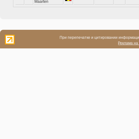
Maarten
При перепечатке и цитировании информации
Реклама на