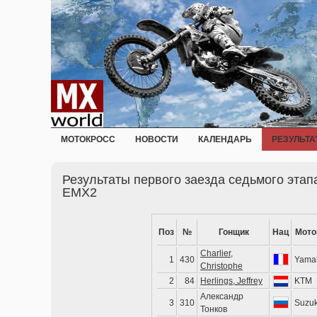
МОТОКРОСС
НОВОСТИ
КАЛЕНДАРЬ
РЕЗУЛЬТА
Результаты первого заезда седьмого этап
EMX2
Поз
№
Гонщик
Нац
Мото
Charlier,
1
430
Yama
Christophe
2
84
Herlings, Jeffrey
KTM
Александр
3
310
Suzuk
Тонков