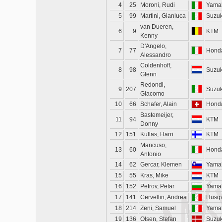
4
25
Moroni, Rudi
Yama
5
99
Martini, Gianluca
Suzuk
van Dueren,
6
9
KTM
Kenny
D'Angelo,
7
77
Hond
Alessandro
Coldenhoff,
8
98
Suzuk
Glenn
Redondi,
9
207
Suzuk
Giacomo
10
66
Schafer, Alain
Hond
Bastemeijer,
11
94
KTM
Donny
12
151
Kullas, Harri
KTM
Mancuso,
13
60
Hond
Antonio
14
62
Gercar, Klemen
Yama
15
55
Kras, Mike
KTM
16
152
Petrov, Petar
Yama
17
141
Cervellin, Andrea
Husq
18
214
Zeni, Samuel
Yama
19
136
Olsen, Stefan
Suzuk