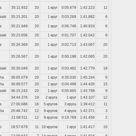
a
35:11.932
20
1 круг
0:05.679
1:42.223
11
saki
35:15.201
20
1 круг
0:03.269
1:41.882
6
a
35:21.949
20
1 круг
0:06.748
1:40.916
6
saki
35:23.656
20
1 круг
0:01.707
1:42.042
8
a
35:26.369
20
1 круг
0:02.713
1:43.067
20
35:26.567
20
1 круг
0:00.198
1:42.065
20
saki
35:30.049
20
1 круг
0:03.482
1:42.779
18
ha
36:05.079
20
1 круг
0:35.030
1:45.164
8
ha
36:09.577
20
1 круг
0:04.498
1:44.426
15
saki
36:15.242
20
1 круг
0:05.665
1:43.798
9
34:44.376
19
2 круга
1 круг
1:43.107
12
a
27:00.686
16
5 кругов
3 круга
1:39.412
11
ha
20:48.742
12
9 кругов
4 круга
1:42.371
3
21:08.511
12
9 кругов
0:19.769
1:41.456
2
i
18:57.679
11
10 кругов
1 круг
1:41.417
10