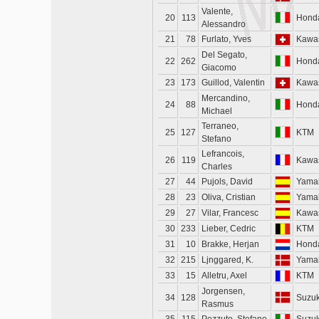
Valente,
20
113
Hond
Alessandro
21
78
Furlato, Yves
Kawa
Del Segato,
22
262
Hond
Giacomo
23
173
Guillod, Valentin
Kawa
Mercandino,
24
88
Hond
Michael
Terraneo,
25
127
KTM
Stefano
Lefrancois,
26
119
Kawa
Charles
27
44
Pujols, David
Yama
28
23
Oliva, Cristian
Yama
29
27
Vilar, Francesc
Kawa
30
233
Lieber, Cedric
KTM
31
10
Brakke, Herjan
Hond
32
215
Ljnggared, K.
Yama
33
15
Alletru, Axel
KTM
Jorgensen,
34
128
Suzuk
Rasmus