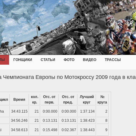
ТЫ
ГОНЩИКИ
СТАТЬИ
ФОТО
ВИДЕО
ТРАССЫ
а Чемпионата Европы по Мотокроссу 2009 года в кла
кол.
Отс. от
Отс. от
Лучший
№
цикл
Время
кр.
перв.
пред.
круг
круга
ha
34:43.115
21
0:00.000
0:00.000
1:37.134
2
34:56.246
21
0:13.131
0:13.131
1:38.423
8
i
34:58.613
21
0:15.498
0:02.367
1:38.443
9