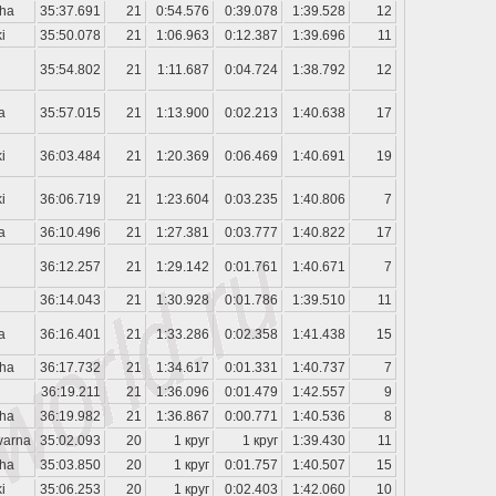
ha
35:37.691
21
0:54.576
0:39.078
1:39.528
12
i
35:50.078
21
1:06.963
0:12.387
1:39.696
11
35:54.802
21
1:11.687
0:04.724
1:38.792
12
a
35:57.015
21
1:13.900
0:02.213
1:40.638
17
i
36:03.484
21
1:20.369
0:06.469
1:40.691
19
i
36:06.719
21
1:23.604
0:03.235
1:40.806
7
a
36:10.496
21
1:27.381
0:03.777
1:40.822
17
36:12.257
21
1:29.142
0:01.761
1:40.671
7
36:14.043
21
1:30.928
0:01.786
1:39.510
11
a
36:16.401
21
1:33.286
0:02.358
1:41.438
15
ha
36:17.732
21
1:34.617
0:01.331
1:40.737
7
36:19.211
21
1:36.096
0:01.479
1:42.557
9
ha
36:19.982
21
1:36.867
0:00.771
1:40.536
8
varna
35:02.093
20
1 круг
1 круг
1:39.430
11
ha
35:03.850
20
1 круг
0:01.757
1:40.507
15
i
35:06.253
20
1 круг
0:02.403
1:42.060
10