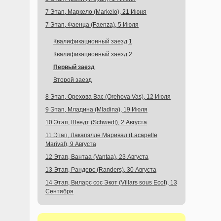
7 Этап, Маркело (Markelo), 21 Июня
7 Этап, Фаенца (Faenza), 5 Июля
Квалификационный заезд 1
Квалификационный заезд 2
Первый заезд
Второй заезд
8 Этап, Орехова Вас (Orehova Vas), 12 Июля
9 Этап, Младина (Mladina), 19 Июля
10 Этап, Шведт (Schwedt), 2 Августа
11 Этап, Лакапэлле Маривал (Lacapelle
Marival), 9 Августа
12 Этап, Вантаа (Vantaa), 23 Августа
13 Этап, Рандерс (Randers), 30 Августа
14 Этап, Виларс сос Экот (Villars sous Ecot), 13
Сентября