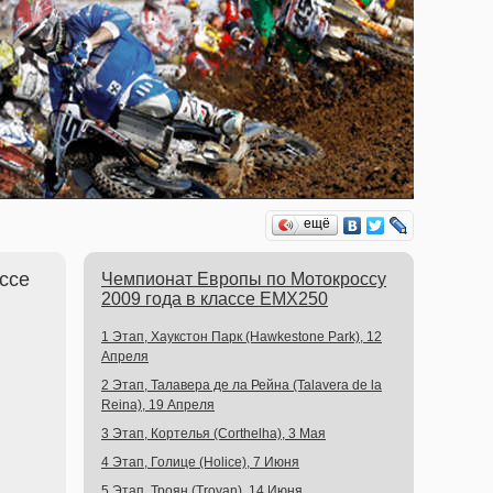
ещё
ссе
Чемпионат Европы по Мотокроссу
2009 года в классе EMX250
1 Этап, Хаукстон Парк (Hawkestone Park), 12
Апреля
2 Этап, Талавера де ла Рейна (Talavera de la
Reina), 19 Апреля
3 Этап, Кортелья (Corthelha), 3 Мая
4 Этап, Голице (Holice), 7 Июня
5 Этап, Троян (Troyan), 14 Июня