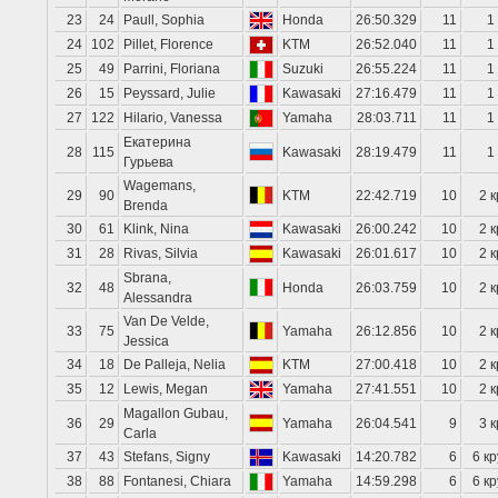
23
24
Paull, Sophia
Honda
26:50.329
11
1
24
102
Pillet, Florence
KTM
26:52.040
11
1
25
49
Parrini, Floriana
Suzuki
26:55.224
11
1
26
15
Peyssard, Julie
Kawasaki
27:16.479
11
1
27
122
Hilario, Vanessa
Yamaha
28:03.711
11
1
Екатерина
28
115
Kawasaki
28:19.479
11
1
Гурьева
Wagemans,
29
90
KTM
22:42.719
10
2 к
Brenda
30
61
Klink, Nina
Kawasaki
26:00.242
10
2 к
31
28
Rivas, Silvia
Kawasaki
26:01.617
10
2 к
Sbrana,
32
48
Honda
26:03.759
10
2 к
Alessandra
Van De Velde,
33
75
Yamaha
26:12.856
10
2 к
Jessica
34
18
De Palleja, Nelia
KTM
27:00.418
10
2 к
35
12
Lewis, Megan
Yamaha
27:41.551
10
2 к
Magallon Gubau,
36
29
Yamaha
26:04.541
9
3 к
Carla
37
43
Stefans, Signy
Kawasaki
14:20.782
6
6 кр
38
88
Fontanesi, Chiara
Yamaha
14:59.298
6
6 кр