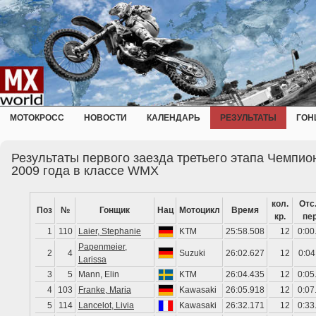
МОТОКРОСС
НОВОСТИ
КАЛЕНДАРЬ
РЕЗУЛЬТАТЫ
ГОН
Результаты первого заезда третьего этапа Чемпио
2009 года в классе WMX
кол.
Отс.
Поз
№
Гонщик
Нац
Мотоцикл
Время
кр.
пер
1
110
Laier, Stephanie
KTM
25:58.508
12
0:00
Papenmeier,
2
4
Suzuki
26:02.627
12
0:04
Larissa
3
5
Mann, Elin
KTM
26:04.435
12
0:05
4
103
Franke, Maria
Kawasaki
26:05.918
12
0:07
5
114
Lancelot, Livia
Kawasaki
26:32.171
12
0:33