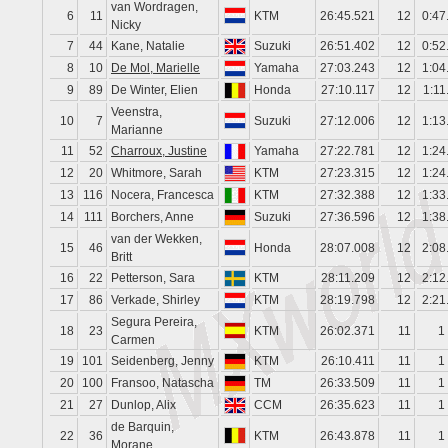
van Wordragen,
6
11
KTM
26:45.521
12
0:47
Nicky
7
44
Kane, Natalie
Suzuki
26:51.402
12
0:52
8
10
De Mol, Marielle
Yamaha
27:03.243
12
1:04
9
89
De Winter, Elien
Honda
27:10.117
12
1:11
Veenstra,
10
7
Suzuki
27:12.006
12
1:13
Marianne
11
52
Charroux, Justine
Yamaha
27:22.781
12
1:24
12
20
Whitmore, Sarah
KTM
27:23.315
12
1:24
13
116
Nocera, Francesca
KTM
27:32.388
12
1:33
14
111
Borchers, Anne
Suzuki
27:36.596
12
1:38
van der Wekken,
15
46
Honda
28:07.008
12
2:08
Britt
16
22
Petterson, Sara
KTM
28:11.209
12
2:12
17
86
Verkade, Shirley
KTM
28:19.798
12
2:21
Segura Pereira,
18
23
KTM
26:02.371
11
1
Carmen
19
101
Seidenberg, Jenny
KTM
26:10.411
11
1
20
100
Fransoo, Natascha
TM
26:33.509
11
1
21
27
Dunlop, Alix
CCM
26:35.623
11
1
de Barquin,
22
36
KTM
26:43.878
11
1
Morane