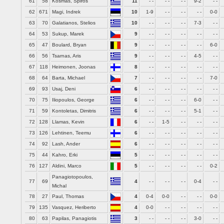
61
58
Kosmas, Spiros
11
- -
- -
- -
9-2
- -
62
671
Magi, Indrek
10
1-9
- -
- -
- -
0-0
63
70
Galatianos, Stelios
10
- -
- -
- -
7-3
- -
64
53
Sukup, Marek
9
- -
- -
- -
- -
- -
65
47
Boulard, Bryan
9
- -
- -
- -
- -
6-0
66
56
Tsarnas, Aris
9
- -
- -
- -
4-5
- -
67
118
Heimonen, Joonas
8
- -
- -
- -
- -
- -
68
64
Barta, Michael
7
- -
- -
- -
- -
7-0
69
93
Usaj, Deni
6
- -
- -
- -
- -
- -
70
75
Iliopoulos, George
6
- -
- -
- -
6-0
- -
71
59
Kontoletas, Dimitris
6
- -
- -
- -
5-1
- -
72
128
Llamas, Kevin
6
- -
1-5
- -
- -
- -
73
126
Lehtinen, Teemu
6
- -
- -
- -
- -
- -
74
92
Lash, Ander
6
- -
- -
- -
- -
- -
75
44
Kahro, Erki
5
- -
- -
- -
- -
- -
76
127
Aldini, Marco
5
- -
- -
- -
- -
0-2
Panagiotopoulos,
77
69
4
- -
- -
- -
0-4
- -
Michal
78
27
Paul, Thomas
4
0-4
0-0
- -
- -
0-0
79
135
Vasquez, Heriberto
4
0-0
- -
- -
- -
- -
80
63
Papilas, Panagiotis
3
- -
- -
- -
3-0
- -