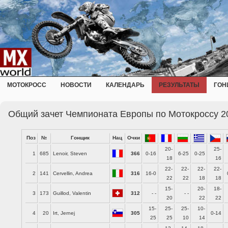
МОТОКРОСС
НОВОСТИ
КАЛЕНДАРЬ
РЕЗУЛЬТАТЫ
ГОН
Общий зачет Чемпионата Европы по Мотокроссу 2
Поз
№
Гонщик
Нац
Очки
20-
25-
1
685
Lenoir, Steven
366
0-16
6-25
0-25
18
16
22-
22-
22-
22-
2
141
Cervellin, Andrea
316
16-0
22
22
18
18
15-
20-
18-
3
173
Guillod, Valentin
312
- -
- -
20
22
22
15-
25-
25-
10-
4
20
Irt, Jernej
305
0-14
25
25
10
14