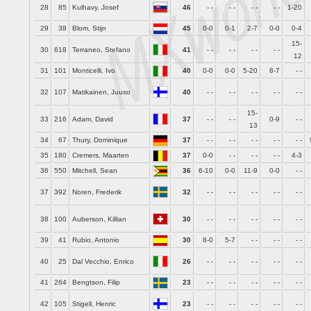
28
85
Kulhavy, Josef
46
- -
- -
- -
- -
1-20
29
38
Blom, Stijn
45
0-0
0-1
2-7
0-0
0-4
15-
30
618
Terraneo, Stefano
41
- -
- -
- -
- -
12
31
101
Monticelli, Ivo
40
0-0
0-0
5-20
8-7
- -
32
107
Matikainen, Juuso
40
- -
- -
- -
- -
- -
15-
33
216
Adam, David
37
- -
- -
0-9
- -
13
34
67
Thury, Dominique
37
- -
- -
- -
- -
- -
35
180
Cremers, Maarten
37
0-0
- -
- -
- -
4-3
36
550
Mitchell, Sean
36
6-10
0-0
11-9
0-0
- -
37
392
Noren, Frederik
32
- -
- -
- -
- -
- -
38
100
Auberson, Killian
30
- -
- -
- -
- -
- -
39
41
Rubio, Antonio
30
8-0
5-7
- -
- -
- -
40
25
Dal Vecchio, Enrico
26
- -
- -
- -
- -
- -
41
264
Bengtson, Filip
23
- -
- -
- -
- -
- -
42
105
Stigell, Henric
23
- -
- -
- -
- -
- -