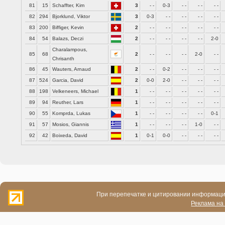
81
15
Schaffter, Kim
3
- -
0-3
- -
- -
- -
82
294
Bjorklund, Viktor
3
0-3
- -
- -
- -
- -
83
200
Biffiger, Kevin
2
- -
- -
- -
- -
- -
84
54
Balazs, Deczi
2
- -
- -
- -
- -
2-0
Charalampous,
85
68
2
- -
- -
- -
2-0
- -
Chrisanth
86
45
Wauters, Arnaud
2
- -
0-2
- -
- -
- -
87
524
Garcia, David
2
0-0
2-0
- -
- -
- -
88
198
Velkeneers, Michael
1
- -
- -
- -
- -
- -
89
94
Reuther, Lars
1
- -
- -
- -
- -
- -
90
55
Komprda, Lukas
1
- -
- -
- -
- -
0-1
91
57
Mosios, Giannis
1
- -
- -
- -
1-0
- -
92
42
Boixeda, David
1
0-1
0-0
- -
- -
- -
При перепечатке и цитировании информации
Реклама на