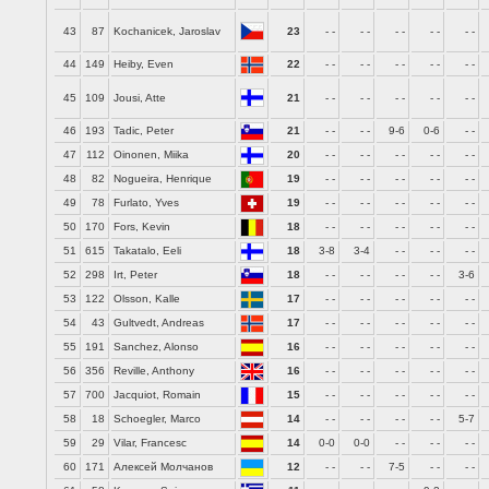
43
87
Kochanicek, Jaroslav
23
- -
- -
- -
- -
- -
44
149
Heiby, Even
22
- -
- -
- -
- -
- -
45
109
Jousi, Atte
21
- -
- -
- -
- -
- -
46
193
Tadic, Peter
21
- -
- -
9-6
0-6
- -
47
112
Oinonen, Miika
20
- -
- -
- -
- -
- -
48
82
Nogueira, Henrique
19
- -
- -
- -
- -
- -
49
78
Furlato, Yves
19
- -
- -
- -
- -
- -
50
170
Fors, Kevin
18
- -
- -
- -
- -
- -
51
615
Takatalo, Eeli
18
3-8
3-4
- -
- -
- -
52
298
Irt, Peter
18
- -
- -
- -
- -
3-6
53
122
Olsson, Kalle
17
- -
- -
- -
- -
- -
54
43
Gultvedt, Andreas
17
- -
- -
- -
- -
- -
55
191
Sanchez, Alonso
16
- -
- -
- -
- -
- -
56
356
Reville, Anthony
16
- -
- -
- -
- -
- -
57
700
Jacquiot, Romain
15
- -
- -
- -
- -
- -
58
18
Schoegler, Marco
14
- -
- -
- -
- -
5-7
59
29
Vilar, Francesc
14
0-0
0-0
- -
- -
- -
60
171
Алексей Молчанов
12
- -
- -
7-5
- -
- -