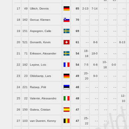
17
49
Ullrich, Dennis
85
2-13
7-14
- -
- -
- -
18
162
Gercar, Klemen
70
- -
- -
- -
- -
- -
19
151
Aspegren, Calle
69
- -
- -
- -
- -
- -
20
521
Gonseth, Kevin
61
- -
8-6
- -
- -
8-13
18-
21
71
Eriksson, Alexander
54
18-0
- -
- -
- -
18
10-
22
192
Lepine, Loic
54
7-5
6-8
0-0
- -
18
20-
23
23
Oldekamp, Lars
49
9-0
- -
- -
- -
20
24
221
Ratsep, Priit
48
- -
- -
- -
- -
- -
12-
25
22
Valente, Alessandro
48
- -
- -
- -
- -
10
26
150
Galera, Cristian
47
- -
- -
- -
- -
- -
25-
27
103
van Dueren, Kenny
47
- -
- -
- -
- -
22