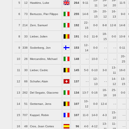
13-
14-
18-
5
12
Hawkins, Luke
264
9-11
11-5
11
14
20
16-
20-
16-
6
73
Bertuzzo, Pier Filippo
255
14-6
9-0
15
12
13
22-
7
214
Zeni, Samuel
192
0-0
8-8
12-8
14-8
15
18-
8
33
Lieber, Julien
191
0-2
11-9
0-0
10-9
15
12-
9
338
Soderberg, Jon
153
0-0
- -
- -
0-11
14
20-
10
26
Mercandino, Michael
148
- -
10-0
- -
- -
25
13-
11
30
Lieber, Cedric
145
5-0
0-10
3-0
16-0
11
12-
14-
13-
12
66
Schafer, Alain
137
- -
- -
13
12
15
16-
25-
13
262
Del Segato, Giacomo
134
13-7
0-16
0-0
16
16
10-
14
51
Getteman, Jens
107
0-0
12-4
- -
- -
12
15-
15
707
Kappel, Robin
107
11-0
14-0
4-3
- -
10
13-
11-
16
48
Cros, Joan Cortes
96
4-0
4-12
- -
11
15