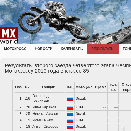
МОТОКРОСС
НОВОСТИ
КАЛЕНДАРЬ
РЕЗУЛЬТАТЫ
ГОН
Результаты второго заезда четвертого этапа Чемп
Мотокроссу 2010 года в классе 85
кол.
Отс. 
Поз
№
Гонщик
Нац
Мотоцикл
Время
кр.
перв
Всеволод
1
116
Suzuki
- -
- -
Брыляков
2
28
Иван Баранов
KTM
- -
- -
3
25
Никита Маслов
Suzuki
- -
- -
4
19
Илья Рыжих
KTM
- -
- -
5
18
Антон Сидоров
Suzuki
- -
- -