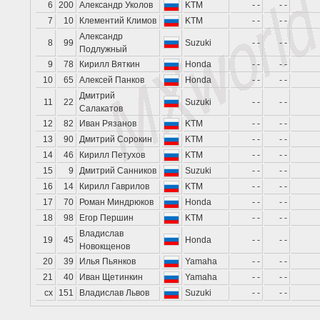
6
200
Александр Уколов
KTM
- -
- -
7
10
Клементий Климов
KTM
- -
- -
Александр
8
99
Suzuki
- -
- -
Подлужный
9
78
Кирилл Вяткин
Honda
- -
- -
10
65
Алексей Панков
Honda
- -
- -
Дмитрий
11
22
Suzuki
- -
- -
Салакатов
12
82
Иван Рязанов
KTM
- -
- -
13
90
Дмитрий Сорокин
KTM
- -
- -
14
46
Кирилл Петухов
KTM
- -
- -
15
9
Дмитрий Санников
Suzuki
- -
- -
16
14
Кирилл Гаврилов
KTM
- -
- -
17
70
Роман Миндрюков
Honda
- -
- -
18
98
Егор Першин
KTM
- -
- -
Владислав
19
45
Honda
- -
- -
Новокщенов
20
39
Илья Пьянков
Yamaha
- -
- -
21
40
Иван Щетинкин
Yamaha
- -
- -
сх
151
Владислав Львов
Suzuki
- -
- -