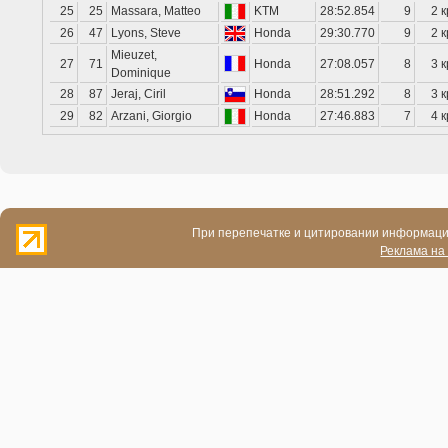
25
25
Massara, Matteo
KTM
28:52.854
9
2 к
26
47
Lyons, Steve
Honda
29:30.770
9
2 к
Mieuzet,
27
71
Honda
27:08.057
8
3 к
Dominique
28
87
Jeraj, Ciril
Honda
28:51.292
8
3 к
29
82
Arzani, Giorgio
Honda
27:46.883
7
4 к
При перепечатке и цитировании информации
Реклама на