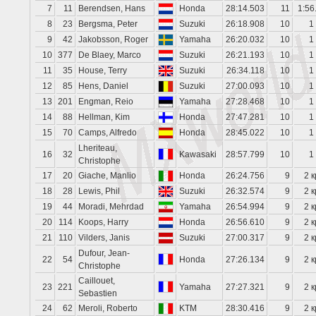
7
11
Berendsen, Hans
Honda
28:14.503
11
1:56
8
23
Bergsma, Peter
Suzuki
26:18.908
10
1
9
42
Jakobsson, Roger
Yamaha
26:20.032
10
1
10
377
De Blaey, Marco
Suzuki
26:21.193
10
1
11
35
House, Terry
Suzuki
26:34.118
10
1
12
85
Hens, Daniel
Suzuki
27:00.093
10
1
13
201
Engman, Reio
Yamaha
27:28.468
10
1
14
88
Hellman, Kim
Honda
27:47.281
10
1
15
70
Camps, Alfredo
Honda
28:45.022
10
1
Lheriteau,
16
32
Kawasaki
28:57.799
10
1
Christophe
17
20
Giache, Manlio
Honda
26:24.756
9
2 к
18
28
Lewis, Phil
Suzuki
26:32.574
9
2 к
19
44
Moradi, Mehrdad
Yamaha
26:54.994
9
2 к
20
114
Koops, Harry
Honda
26:56.610
9
2 к
21
110
Vilders, Janis
Suzuki
27:00.317
9
2 к
Dufour, Jean-
22
54
Honda
27:26.134
9
2 к
Christophe
Caillouet,
23
221
Yamaha
27:27.321
9
2 к
Sebastien
24
62
Meroli, Roberto
KTM
28:30.416
9
2 к