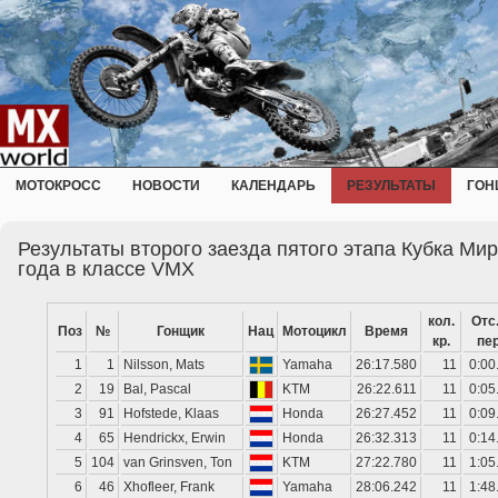
МОТОКРОСС
НОВОСТИ
КАЛЕНДАРЬ
РЕЗУЛЬТАТЫ
ГОН
Результаты второго заезда пятого этапа Кубка Ми
года в классе VMX
кол.
Отс.
Поз
№
Гонщик
Нац
Мотоцикл
Время
кр.
пер
1
1
Nilsson, Mats
Yamaha
26:17.580
11
0:00
2
19
Bal, Pascal
KTM
26:22.611
11
0:05
3
91
Hofstede, Klaas
Honda
26:27.452
11
0:09
4
65
Hendrickx, Erwin
Honda
26:32.313
11
0:14
5
104
van Grinsven, Ton
KTM
27:22.780
11
1:05
6
46
Xhofleer, Frank
Yamaha
28:06.242
11
1:48