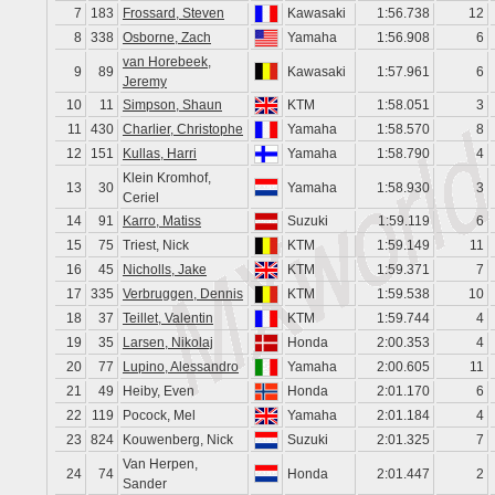
7
183
Frossard, Steven
Kawasaki
1:56.738
12
8
338
Osborne, Zach
Yamaha
1:56.908
6
van Horebeek,
9
89
Kawasaki
1:57.961
6
Jeremy
10
11
Simpson, Shaun
KTM
1:58.051
3
11
430
Charlier, Christophe
Yamaha
1:58.570
8
12
151
Kullas, Harri
Yamaha
1:58.790
4
Klein Kromhof,
13
30
Yamaha
1:58.930
3
Ceriel
14
91
Karro, Matiss
Suzuki
1:59.119
6
15
75
Triest, Nick
KTM
1:59.149
11
16
45
Nicholls, Jake
KTM
1:59.371
7
17
335
Verbruggen, Dennis
KTM
1:59.538
10
18
37
Teillet, Valentin
KTM
1:59.744
4
19
35
Larsen, Nikolaj
Honda
2:00.353
4
20
77
Lupino, Alessandro
Yamaha
2:00.605
11
21
49
Heiby, Even
Honda
2:01.170
6
22
119
Pocock, Mel
Yamaha
2:01.184
4
23
824
Kouwenberg, Nick
Suzuki
2:01.325
7
Van Herpen,
24
74
Honda
2:01.447
2
Sander