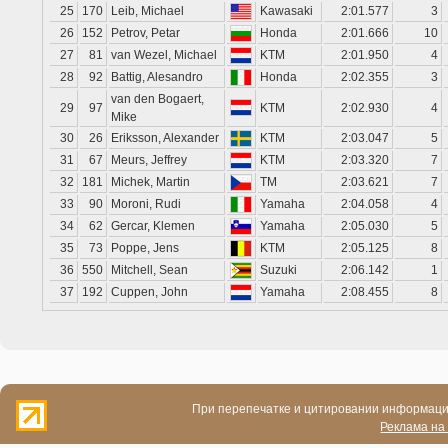
25
170
Leib, Michael
Kawasaki
2:01.577
3
26
152
Petrov, Petar
Honda
2:01.666
10
27
81
van Wezel, Michael
KTM
2:01.950
4
28
92
Battig, Alesandro
Honda
2:02.355
3
van den Bogaert,
29
97
KTM
2:02.930
4
Mike
30
26
Eriksson, Alexander
KTM
2:03.047
5
31
67
Meurs, Jeffrey
KTM
2:03.320
7
32
181
Michek, Martin
TM
2:03.621
7
33
90
Moroni, Rudi
Yamaha
2:04.058
4
34
62
Gercar, Klemen
Yamaha
2:05.030
5
35
73
Poppe, Jens
KTM
2:05.125
8
36
550
Mitchell, Sean
Suzuki
2:06.142
1
37
192
Cuppen, John
Yamaha
2:08.455
8
При перепечатке и цитировании информации
Реклама на