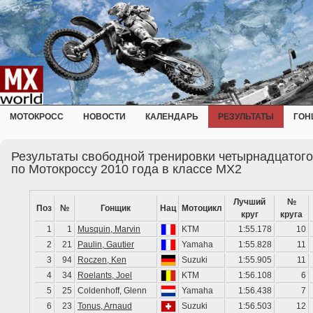
МОТОКРОСС
НОВОСТИ
КАЛЕНДАРЬ
РЕЗУЛЬТАТЫ
ГОН
Результаты свободной тренировки четырнадцатог
по Мотокроссу 2010 года в классе MX2
Лучший
№
Поз
№
Гонщик
Нац
Мотоцикл
круг
круга
1
1
Musquin, Marvin
KTM
1:55.178
10
2
21
Paulin, Gautier
Yamaha
1:55.828
11
3
94
Roczen, Ken
Suzuki
1:55.905
11
4
34
Roelants, Joel
KTM
1:56.108
6
5
25
Coldenhoff, Glenn
Yamaha
1:56.438
7
6
23
Tonus, Arnaud
Suzuki
1:56.503
12