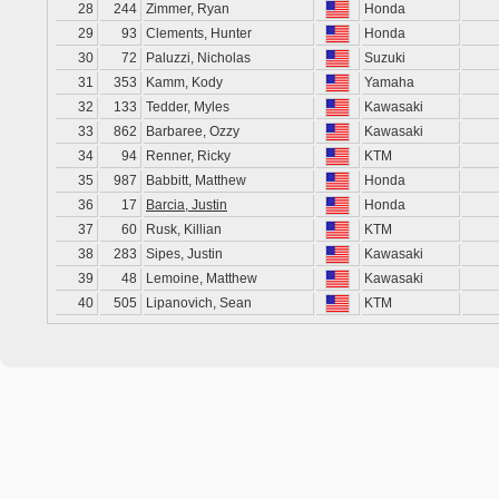
28
244
Zimmer, Ryan
Honda
29
93
Clements, Hunter
Honda
30
72
Paluzzi, Nicholas
Suzuki
31
353
Kamm, Kody
Yamaha
32
133
Tedder, Myles
Kawasaki
33
862
Barbaree, Ozzy
Kawasaki
34
94
Renner, Ricky
KTM
35
987
Babbitt, Matthew
Honda
36
17
Barcia, Justin
Honda
37
60
Rusk, Killian
KTM
38
283
Sipes, Justin
Kawasaki
39
48
Lemoine, Matthew
Kawasaki
40
505
Lipanovich, Sean
KTM