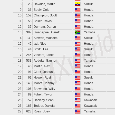
8
23
Davalos, Martin
Suzuki
9
36
Seely, Cole
Honda
10
152
Champion, Scott
Honda
11
58
Baker, Travis
Honda
12
37
Durham, Darryn
Honda
13
387
Swanepoel, Gareth
Yamaha
14
139
Stewart, Malcolm
Suzuki
15
42
Izzi, Nico
Honda
16
44
Smith, Les
Suzuki
17
245
Vincent, Lance
Honda
18
533
Audette, Gannon
Yamaha
19
46
Martin, Alex
Honda
20
91
Clark, Joshua
Honda
21
61
Howell, Austin
Suzuki
22
140
Moore, Johnny
Honda
23
106
Browning, Willy
Honda
24
89
Futrell, Taylor
Honda
25
157
Hackley, Sean
Kawasaki
26
166
Tedder, Dakota
Kawasaki
27
628
Rossi, Joey
Yamaha