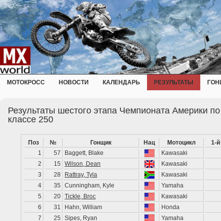
МОТОКРОСС
НОВОСТИ
КАЛЕНДАРЬ
РЕЗУЛЬТАТЫ
ГОН
Результаты шестого этапа Чемпионата Америки по
классе 250
Поз
№
Гонщик
Нац
Мотоцикл
1-й
1
57
Baggett, Blake
Kawasaki
2
15
Wilson, Dean
Kawasaki
3
28
Rattray, Tyla
Kawasaki
4
35
Cunningham, Kyle
Yamaha
5
20
Tickle, Broc
Kawasaki
6
31
Hahn, William
Honda
7
25
Sipes, Ryan
Yamaha