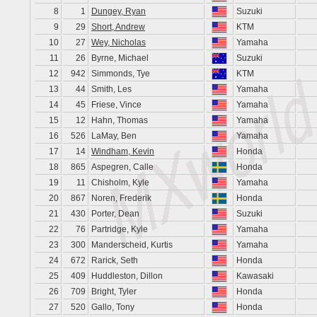
8
1
Dungey, Ryan
Suzuki
9
29
Short, Andrew
KTM
10
27
Wey, Nicholas
Yamaha
11
26
Byrne, Michael
Suzuki
12
942
Simmonds, Tye
KTM
13
44
Smith, Les
Yamaha
14
45
Friese, Vince
Yamaha
15
12
Hahn, Thomas
Yamaha
16
526
LaMay, Ben
Yamaha
17
14
Windham, Kevin
Honda
18
865
Aspegren, Calle
Honda
19
11
Chisholm, Kyle
Yamaha
20
867
Noren, Frederik
Honda
21
430
Porter, Dean
Suzuki
22
76
Partridge, Kyle
Yamaha
23
300
Manderscheid, Kurtis
Yamaha
24
672
Rarick, Seth
Honda
25
409
Huddleston, Dillon
Kawasaki
26
709
Bright, Tyler
Honda
27
520
Gallo, Tony
Honda