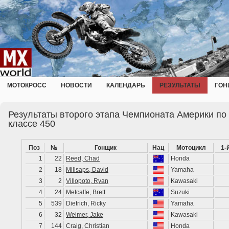
МОТОКРОСС
НОВОСТИ
КАЛЕНДАРЬ
РЕЗУЛЬТАТЫ
ГОН
Результаты второго этапа Чемпионата Америки по 
классе 450
Поз
№
Гонщик
Нац
Мотоцикл
1-
1
22
Reed, Chad
Honda
2
18
Millsaps, David
Yamaha
3
2
Villopoto, Ryan
Kawasaki
4
24
Metcalfe, Brett
Suzuki
5
539
Dietrich, Ricky
Yamaha
6
32
Weimer, Jake
Kawasaki
7
144
Craig, Christian
Honda