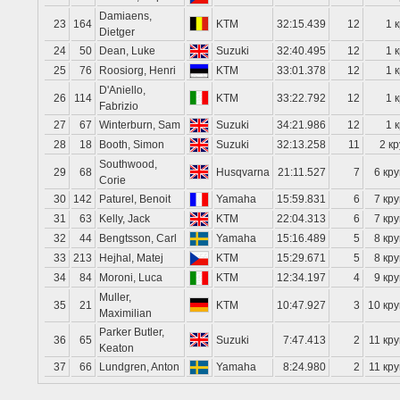
Damiaens,
23
164
KTM
32:15.439
12
1 к
Dietger
24
50
Dean, Luke
Suzuki
32:40.495
12
1 к
25
76
Roosiorg, Henri
KTM
33:01.378
12
1 к
D'Aniello,
26
114
KTM
33:22.792
12
1 к
Fabrizio
27
67
Winterburn, Sam
Suzuki
34:21.986
12
1 к
28
18
Booth, Simon
Suzuki
32:13.258
11
2 кр
Southwood,
29
68
Husqvarna
21:11.527
7
6 кру
Corie
30
142
Paturel, Benoit
Yamaha
15:59.831
6
7 кру
31
63
Kelly, Jack
KTM
22:04.313
6
7 кру
32
44
Bengtsson, Carl
Yamaha
15:16.489
5
8 кру
33
213
Hejhal, Matej
KTM
15:29.671
5
8 кру
34
84
Moroni, Luca
KTM
12:34.197
4
9 кру
Muller,
35
21
KTM
10:47.927
3
10 кру
Maximilian
Parker Butler,
36
65
Suzuki
7:47.413
2
11 кру
Keaton
37
66
Lundgren, Anton
Yamaha
8:24.980
2
11 кру