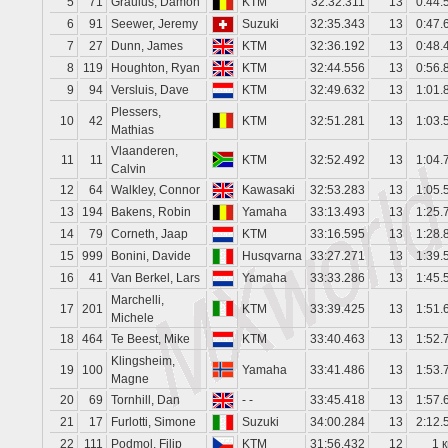
5
71
Graulus, Damon
KTM
32:32.311
13
0:44.
6
91
Seewer, Jeremy
Suzuki
32:35.343
13
0:47.
7
27
Dunn, James
KTM
32:36.192
13
0:48.
8
119
Houghton, Ryan
KTM
32:44.556
13
0:56.
9
94
Versluis, Dave
KTM
32:49.632
13
1:01.
Plessers,
10
42
KTM
32:51.281
13
1:03.
Mathias
Vlaanderen,
11
11
KTM
32:52.492
13
1:04.
Calvin
12
64
Walkley, Connor
Kawasaki
32:53.283
13
1:05.
13
194
Bakens, Robin
Yamaha
33:13.493
13
1:25.
14
79
Corneth, Jaap
KTM
33:16.595
13
1:28.
15
999
Bonini, Davide
Husqvarna
33:27.271
13
1:39.
16
41
Van Berkel, Lars
Yamaha
33:33.286
13
1:45.
Marchelli,
17
201
KTM
33:39.425
13
1:51.
Michele
18
464
Te Beest, Mike
KTM
33:40.463
13
1:52.
Klingsheim,
19
100
Yamaha
33:41.486
13
1:53.
Magne
20
69
Tornhill, Dan
- -
33:45.418
13
1:57.
21
17
Furlotti, Simone
Suzuki
34:00.284
13
2:12.
22
111
Podmol, Filip
KTM
31:56.432
12
1 к