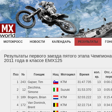
МОТОКРОСС
НОВОСТИ
КАЛЕНДАРЬ
РЕЗУЛЬТАТЫ
ГОН
Результаты первого заезда пятого этапа Чемпион
2011 года в классе EMX125
кол.
Отс. 
Поз
№
Гонщик
Нац
Мотоцикл
Время
кр.
перв
1
243
Gajser, Tim
KTM
31:47.735
13
0:00.
Zecchina,
2
12
Suzuki
31:53.370
13
0:05.
Simone
3
189
Bogers, Brian
KTM
32:03.222
13
0:15.
Van Doninck,
4
172
KTM
32:22.714
13
0:34.
Brent