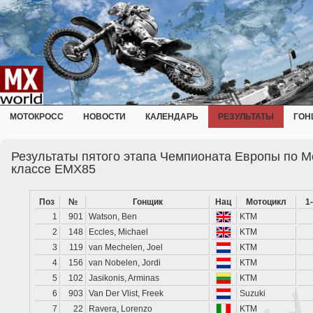
МОТОКРОСС
НОВОСТИ
КАЛЕНДАРЬ
РЕЗУЛЬТАТЫ
ГОН
Результаты пятого этапа Чемпионата Европы по Мо
классе EMX85
Поз
№
Гонщик
Нац
Мотоцикл
1
1
901
Watson, Ben
KTM
2
148
Eccles, Michael
KTM
3
119
van Mechelen, Joel
KTM
4
156
van Nobelen, Jordi
KTM
5
102
Jasikonis, Arminas
KTM
6
903
Van Der Vlist, Freek
Suzuki
7
22
Ravera, Lorenzo
KTM