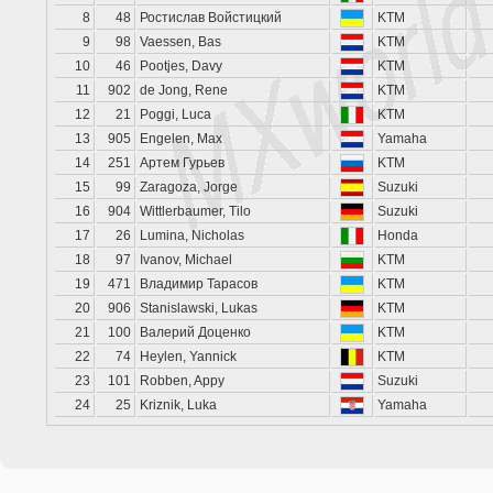
8
48
Ростислав Войстицкий
KTM
9
98
Vaessen, Bas
KTM
10
46
Pootjes, Davy
KTM
11
902
de Jong, Rene
KTM
12
21
Poggi, Luca
KTM
13
905
Engelen, Max
Yamaha
14
251
Артем Гурьев
KTM
15
99
Zaragoza, Jorge
Suzuki
16
904
Wittlerbaumer, Tilo
Suzuki
17
26
Lumina, Nicholas
Honda
18
97
Ivanov, Michael
KTM
19
471
Владимир Тарасов
KTM
20
906
Stanislawski, Lukas
KTM
21
100
Валерий Доценко
KTM
22
74
Heylen, Yannick
KTM
23
101
Robben, Appy
Suzuki
24
25
Kriznik, Luka
Yamaha