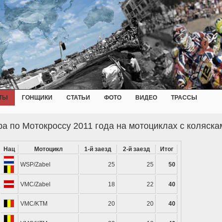
ТЫ
ГОНЩИКИ
СТАТЬИ
ФОТО
ВИДЕО
ТРАССЫ
а по Мотокроссу 2011 года на мотоциклах с коляска
Нац
Мотоцикл
1-й заезд
2-й заезд
Итог
WSP/Zabel
25
25
50
VMC/Zabel
18
22
40
VMC/KTM
20
20
40