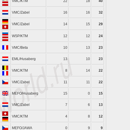
VMC/KTM
22
18
40
VMC/Zabel
16
16
32
VMC/Zabel
14
15
29
WSP/KTM
12
12
24
VMC/Beta
10
13
23
EML/Husaberg
13
10
23
VMC/KTM
8
14
22
VMC/Zabel
11
11
22
MEFO/Husaberg
15
0
15
VMC/Zabel
7
6
13
VMC/KTM
4
8
12
MEFO/JAWA
0
9
9