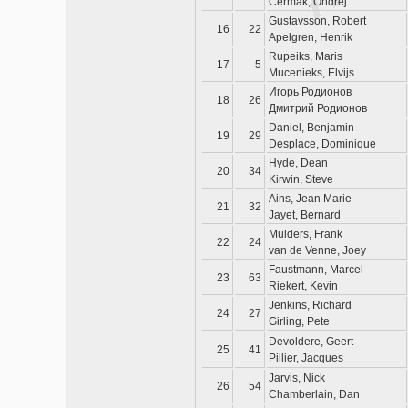
Cermak, Ondrej
Gustavsson, Robert
16
22
Apelgren, Henrik
Rupeiks, Maris
17
5
Mucenieks, Elvijs
Игорь Родионов
18
26
Дмитрий Родионов
Daniel, Benjamin
19
29
Desplace, Dominique
Hyde, Dean
20
34
Kirwin, Steve
Ains, Jean Marie
21
32
Jayet, Bernard
Mulders, Frank
22
24
van de Venne, Joey
Faustmann, Marcel
23
63
Riekert, Kevin
Jenkins, Richard
24
27
Girling, Pete
Devoldere, Geert
25
41
Pillier, Jacques
Jarvis, Nick
26
54
Chamberlain, Dan