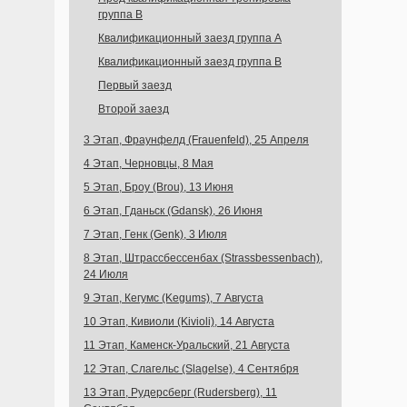
группа B
Квалификационный заезд группа A
Квалификационный заезд группа B
Первый заезд
Второй заезд
3 Этап, Фраунфелд (Frauenfeld), 25 Апреля
4 Этап, Черновцы, 8 Мая
5 Этап, Броу (Brou), 13 Июня
6 Этап, Гданьск (Gdansk), 26 Июня
7 Этап, Генк (Genk), 3 Июля
8 Этап, Штрассбессенбах (Strassbessenbach),
24 Июля
9 Этап, Кегумс (Kegums), 7 Августа
10 Этап, Кивиоли (Kivioli), 14 Августа
11 Этап, Каменск-Уральский, 21 Августа
12 Этап, Слагельс (Slagelse), 4 Сентября
13 Этап, Рудерсберг (Rudersberg), 11