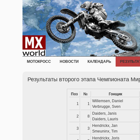
МОТОКРОСС
НОВОСТИ
КАЛЕНДАРЬ
РЕЗУЛЬТА
Результаты второго этапа Чемпионата Мир
Поз
№
Гонщик
Willemsen, Daniel
1
1
Verbrugge, Sven
Daiders, Janis
2
8
Daiders, Lauris
Hendrickx, Jan
3
3
Smeuninx, Tim
Hendrickx, Joris