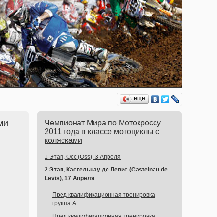
ещё
ми
Чемпионат Мира по Мотокроссу
2011 года в классе мотоциклы с
колясками
1 Этап, Осс (Oss), 3 Апреля
2 Этап, Кастельнау де Левис (Castelnau de
Levis), 17 Апреля
Пред квалификационная тренировка
группа A
Пред квалификационная тренировка