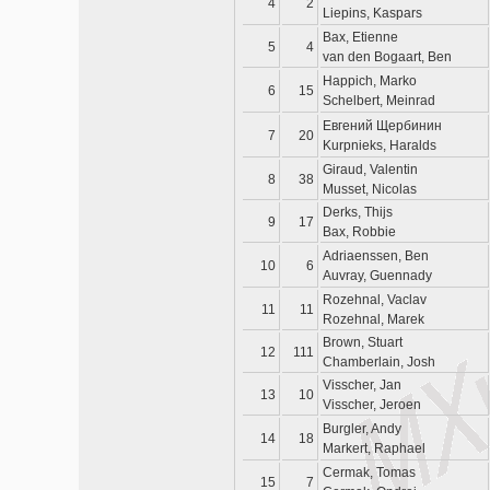
4
2
Liepins, Kaspars
Bax, Etienne
5
4
van den Bogaart, Ben
Happich, Marko
6
15
Schelbert, Meinrad
Евгений Щербинин
7
20
Kurpnieks, Haralds
Giraud, Valentin
8
38
Musset, Nicolas
Derks, Thijs
9
17
Bax, Robbie
Adriaenssen, Ben
10
6
Auvray, Guennady
Rozehnal, Vaclav
11
11
Rozehnal, Marek
Brown, Stuart
12
111
Chamberlain, Josh
Visscher, Jan
13
10
Visscher, Jeroen
Burgler, Andy
14
18
Markert, Raphael
Cermak, Tomas
15
7