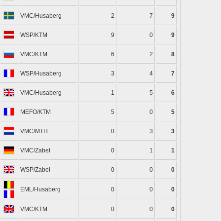
VMC/Husaberg
2
7
9
WSP/KTM
9
0
9
VMC/KTM
6
2
8
WSP/Husaberg
3
4
7
VMC/Husaberg
1
5
6
MEFO/KTM
5
0
5
VMC/MTH
0
3
3
VMC/Zabel
0
1
1
WSP/Zabel
0
0
0
EML/Husaberg
0
0
0
VMC/KTM
0
0
0