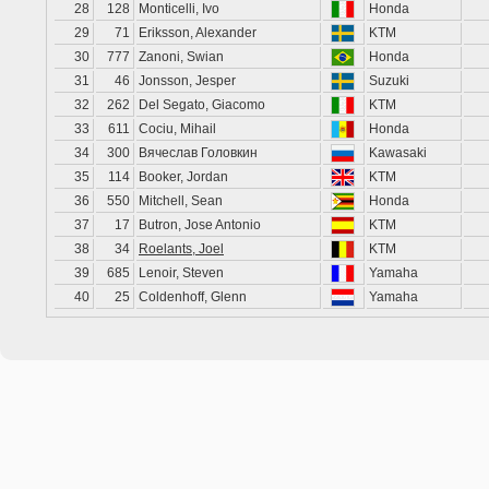
28
128
Monticelli, Ivo
Honda
29
71
Eriksson, Alexander
KTM
30
777
Zanoni, Swian
Honda
31
46
Jonsson, Jesper
Suzuki
32
262
Del Segato, Giacomo
KTM
33
611
Cociu, Mihail
Honda
34
300
Вячеслав Головкин
Kawasaki
35
114
Booker, Jordan
KTM
36
550
Mitchell, Sean
Honda
37
17
Butron, Jose Antonio
KTM
38
34
Roelants, Joel
KTM
39
685
Lenoir, Steven
Yamaha
40
25
Coldenhoff, Glenn
Yamaha