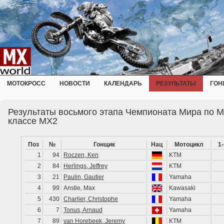
МОТОКРОСС
НОВОСТИ
КАЛЕНДАРЬ
РЕЗУЛЬТАТЫ
ГОН
Результаты восьмого этапа Чемпионата Мира по М
классе MX2
Поз
№
Гонщик
Нац
Мотоцикл
1
1
94
Roczen, Ken
KTM
2
84
Herlings, Jeffrey
KTM
3
21
Paulin, Gautier
Yamaha
4
99
Anstie, Max
Kawasaki
5
430
Charlier, Christophe
Yamaha
6
7
Tonus, Arnaud
Yamaha
7
89
van Horebeek, Jeremy
KTM