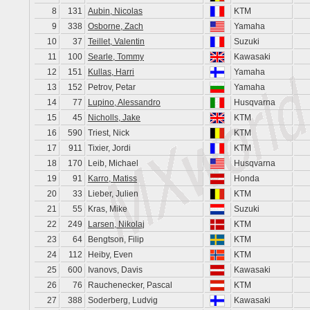
8
131
Aubin, Nicolas
KTM
9
338
Osborne, Zach
Yamaha
10
37
Teillet, Valentin
Suzuki
11
100
Searle, Tommy
Kawasaki
12
151
Kullas, Harri
Yamaha
13
152
Petrov, Petar
Yamaha
14
77
Lupino, Alessandro
Husqvarna
15
45
Nicholls, Jake
KTM
16
590
Triest, Nick
KTM
17
911
Tixier, Jordi
KTM
18
170
Leib, Michael
Husqvarna
19
91
Karro, Matiss
Honda
20
33
Lieber, Julien
KTM
21
55
Kras, Mike
Suzuki
22
249
Larsen, Nikolaj
KTM
23
64
Bengtson, Filip
KTM
24
112
Heiby, Even
KTM
25
600
Ivanovs, Davis
Kawasaki
26
76
Rauchenecker, Pascal
KTM
27
388
Soderberg, Ludvig
Kawasaki