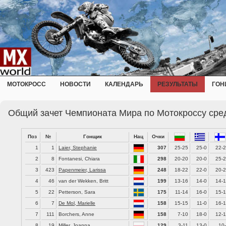
МОТОКРОСС
НОВОСТИ
КАЛЕНДАРЬ
РЕЗУЛЬТАТЫ
ГОН
Общий зачет Чемпионата Мира по Мотокроссу сре
Поз
№
Гонщик
Нац
Очки
1
1
Laier, Stephanie
307
25-25
25-0
22-
2
8
Fontanesi, Chiara
298
20-20
20-0
25-
3
423
Papenmeier, Larissa
248
18-22
22-0
20-
4
46
van der Wekken, Britt
199
13-16
14-0
14-
5
22
Petterson, Sara
175
11-14
16-0
15-
6
7
De Mol, Marielle
158
15-15
11-0
16-
7
111
Borchers, Anne
158
7-10
18-0
12-
8
19
Miller, Joanna
129
3-11
13-0
10