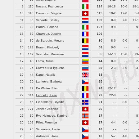
9
116
Nocera, Francesca
124
16-18
10-0
18-
10
118
Germond, Virginie
115
10-2
12-0
6-
11
86
Verkade, Shirley
109
0-0
7-0
11-
12
93
Parrini, Floriana
107
9-8
- -
5
13
52
Charroux, Justine
106
- -
- -
-
14
36
de Barquin, Morane
80
8-6
9-0
0
15
193
Braam, Kimberly
58
0-0
- -
-
16
149
Veenstra, Marianne
55
14-13
15-0
13
17
48
Lorca, Maria
44
0-0
- -
2
18
25
Екатерина Гурьева
39
2-3
3-0
3
19
44
Kane, Natalie
38
- -
- -
-
20
20
Lankova, Barbora
25
- -
- -
-
21
89
De Winter, Elien
24
12-12
- -
-
22
114
Lancelot, Livia
22
22-0
- -
-
23
66
Einarsdottir, Bryndis
21
- -
8-0
7
24
771
Jenzer, Jeanine
20
- -
- -
-
25
39
Rye-Holmboe, Katrine
17
- -
- -
8
26
102
Pillet, Florence
17
4-4
6-0
1
27
96
Simonova, Lucie
16
- -
- -
-
28
33
Antosova, Jana
16
5-7
4-0
0