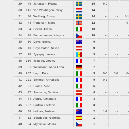
29
45
Jonasson, Filippa
15
6-9
- -
-
30
141
van Wordragen, Nicky
14
- -
- -
-
31
40
Wallberg, Emmy
14
- -
- -
4-
32
43
Pettersen, Marie
12
- -
- -
9
33
34
Decarli, Gloria
10
- -
- -
-
34
26
Furbacherova, Kristyna
10
- -
- -
-
35
30
Davis, Emma
9
- -
- -
-
36
16
Geyerhofen, Selina
9
- -
- -
-
37
98
Эдуард Шолкан
9
- -
- -
-
38
130
Joineau, Jeremy
7
- -
- -
-
39
81
Weinmann, Anna-Lena
7
- -
- -
-
40
987
Lago, Erica
5
0-0
5-0
0
41
221
Simonet, Annabelle
5
0-5
- -
-
42
21
Giorda, Alice
5
- -
- -
-
43
17
Amtmann, Daniela
4
- -
- -
-
44
74
Adgie, Alexandra
3
- -
- -
-
45
307
Padrini, Stefania
3
- -
- -
-
46
38
Holmes, Melissa
2
1-1
- -
-
47
32
Seisdedos, Gabriela
1
- -
- -
-
48
24
Mlynkova, Marika
1
- -
- -
-