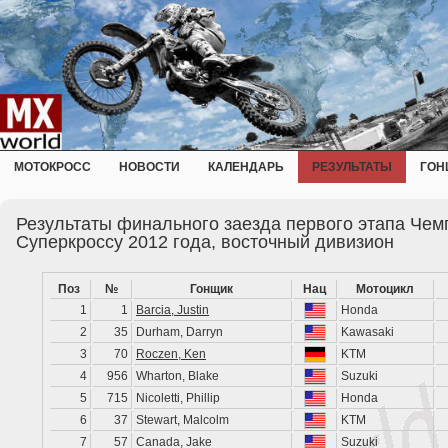
МОТОКРОСС
НОВОСТИ
КАЛЕНДАРЬ
РЕЗУЛЬТАТЫ
ГОН
Результаты финального заезда первого этапа Чем
Суперкроссу 2012 года, восточный дивизион
Поз
№
Гонщик
Нац
Мотоцикл
1
1
Barcia, Justin
Honda
2
35
Durham, Darryn
Kawasaki
3
70
Roczen, Ken
KTM
4
956
Wharton, Blake
Suzuki
5
715
Nicoletti, Phillip
Honda
6
37
Stewart, Malcolm
KTM
7
57
Canada, Jake
Suzuki