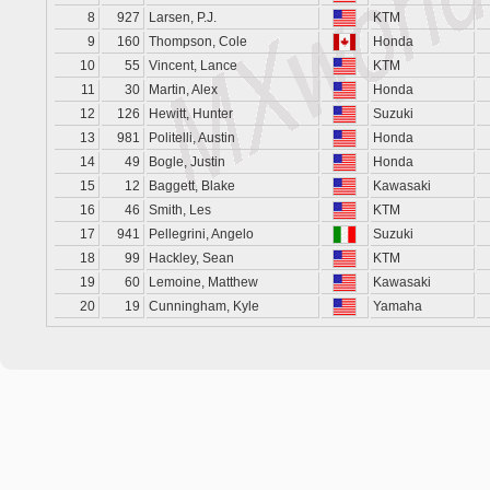
8
927
Larsen, P.J.
KTM
9
160
Thompson, Cole
Honda
10
55
Vincent, Lance
KTM
11
30
Martin, Alex
Honda
12
126
Hewitt, Hunter
Suzuki
13
981
Politelli, Austin
Honda
14
49
Bogle, Justin
Honda
15
12
Baggett, Blake
Kawasaki
16
46
Smith, Les
KTM
17
941
Pellegrini, Angelo
Suzuki
18
99
Hackley, Sean
KTM
19
60
Lemoine, Matthew
Kawasaki
20
19
Cunningham, Kyle
Yamaha