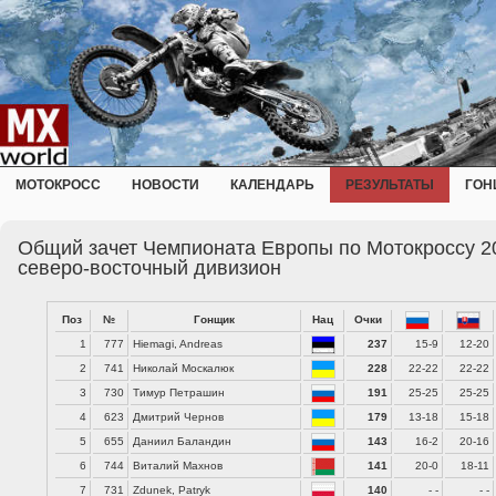
МОТОКРОСС
НОВОСТИ
КАЛЕНДАРЬ
РЕЗУЛЬТАТЫ
ГОН
Общий зачет Чемпионата Европы по Мотокроссу 20
северо-восточный дивизион
Поз
№
Гонщик
Нац
Очки
1
777
Hiemagi, Andreas
237
15-9
12-20
2
741
Николай Москалюк
228
22-22
22-22
3
730
Тимур Петрашин
191
25-25
25-25
4
623
Дмитрий Чернов
179
13-18
15-18
5
655
Даниил Баландин
143
16-2
20-16
6
744
Виталий Махнов
141
20-0
18-11
7
731
Zdunek, Patryk
140
- -
- -