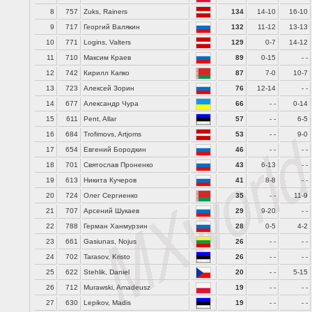
8
757
Zuks, Rainers
134
14-10
16-10
9
717
Георгий Валякин
132
11-12
13-13
10
771
Logins, Valters
129
0-7
14-12
11
710
Максим Краев
89
0-15
- -
12
742
Кирилл Капко
87
7-0
10-7
13
723
Алексей Зорин
76
12-14
- -
14
677
Александр Чура
66
- -
0-14
15
611
Pent, Allar
57
- -
6-5
16
684
Trofimovs, Artjoms
53
- -
9-0
17
654
Евгений Бородкин
46
- -
- -
18
701
Святослав Проненко
43
6-13
- -
19
613
Никита Кучеров
41
8-8
- -
20
724
Олег Сергиенко
35
- -
11-9
21
707
Арсений Шукаев
29
9-20
- -
22
788
Герман Ханмурзин
28
0-5
4-2
23
661
Gasiunas, Nojus
26
- -
- -
24
702
Tarasov, Kristo
26
- -
- -
25
622
Stehlik, Daniel
20
- -
5-15
26
712
Murawski, Amadeusz
19
- -
- -
27
630
Lepikov, Madis
19
- -
- -