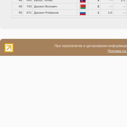
48
606
Byrtus, Tomas
3
- -
2-1
49
743
Даниил Волович
2
- -
- -
50
671
Даниил Робканов
1
1-0
- -
При перепечатке и цитировании информации
Реклама на