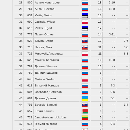
28
800
Артем Коногоров
18
2-16
- -
29
761
Антон Пестов
18
18-0
- -
30
631
Vettik, Meico
18
- -
- -
31
699
Jasinski, Wiktor
17
- -
- -
32
615
Pihlak, Egert
17
- -
- -
33
772
Павел Орлов
14
3-11
- -
34
628
Sikyna, Denis
13
- -
7-6
35
716
Harcsa, Mark
11
- -
3-8
36
721
Murawski, Amadeusz
11
- -
8-3
37
620
Максим Касаткин
10
10-0
- -
38
787
Даниил Жилкин
10
- -
- -
39
750
Даниил Шашков
8
- -
- -
40
640
Malecki, Wiktor
8
- -
- -
41
618
Виталий Мамаев
7
4-3
- -
42
605
Всеволод Чемезов
6
0-6
- -
43
681
Данила Долгих
6
5-1
- -
44
751
Strycek, Samuel
5
- -
1-4
45
657
Ефим Кашкан
5
- -
- -
46
727
Januskevicius, Jokubas
5
- -
- -
47
614
Герман Литовка
4
0-4
- -