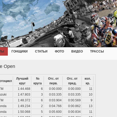
ТЫ
ГОНЩИКИ
СТАТЬИ
ФОТО
ВИДЕО
ТРАССЫ
се Open
Лучший
№
Отс. от
Отс. от
кол.
отоцикл
круг
круга
перв.
пред.
кр.
TM
1:44.468
6
0:00.000
0:00.000
11
uzuki
1:47.803
3
0:03.335
0:03.335
10
TM
1:48.372
6
0:03.904
0:00.569
9
onda
1:49.234
2
0:04.766
0:00.862
13
onda
1:50.068
5
0:05.600
0:00.834
11