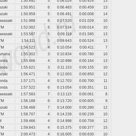
uzuki
1:50.492
5
0:06.024
0:00.424
13
uzuki
1:50.951
6
0:06.483
0:00.459
13
uzuki
1:50.959
5
0:06.491
0:00.008
14
awasaki
1:51.988
6
0:07.520
0:01.029
10
TM
1:52.002
6
0:07.534
0:00.014
10
awasaki
1:53.587
5
0:09.119
0:01.585
13
TM
1:54.111
5
0:09.643
0:00.524
13
TM
1:54.522
4
0:10.054
0:00.411
7
amaha
1:55.302
3
0:10.834
0:00.780
10
onda
1:55.466
4
0:10.998
0:00.164
13
onda
1:55.621
3
0:11.153
0:00.155
10
uzuki
1:56.471
5
0:12.003
0:00.850
12
onda
1:57.171
4
0:12.703
0:00.700
11
onda
1:57.522
6
0:13.054
0:00.351
11
awasaki
1:57.583
7
0:13.115
0:00.061
8
TM
1:58.188
6
0:13.720
0:00.605
9
uzuki
1:58.468
7
0:14.000
0:00.280
12
TM
1:58.707
4
0:14.239
0:00.239
10
M
1:59.466
4
0:14.998
0:00.759
12
TM
1:59.843
4
0:15.375
0:00.377
15
TM
2:00.473
4
0:16.005
0:00.630
10