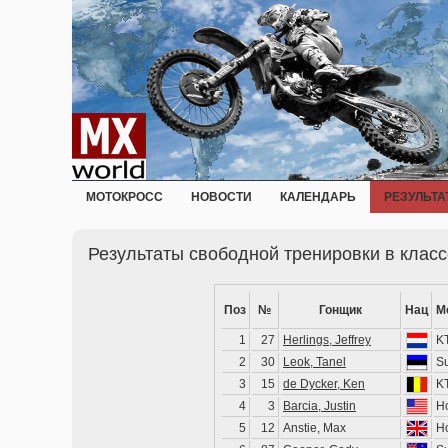
МОТОКРОСС
НОВОСТИ
КАЛЕНДАРЬ
РЕЗУЛЬТА
Результаты свободной тренировки в клас
Поз
№
Гонщик
Нац
М
1
27
Herlings, Jeffrey
K
2
30
Leok, Tanel
S
3
15
de Dycker, Ken
K
4
3
Barcia, Justin
H
5
12
Anstie, Max
H