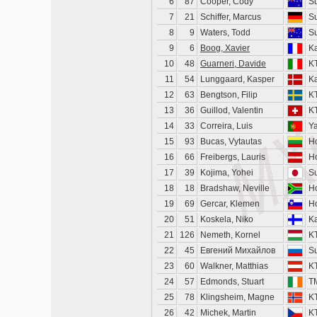
6
87
Cooper, Cody
S
7
21
Schiffer, Marcus
S
8
9
Waters, Todd
S
9
6
Boog, Xavier
K
10
48
Guarneri, Davide
K
11
54
Lunggaard, Kasper
K
12
63
Bengtson, Filip
K
13
36
Guillod, Valentin
K
14
33
Correira, Luis
Y
15
93
Bucas, Vytautas
H
16
66
Freibergs, Lauris
H
17
39
Kojima, Yohei
S
18
18
Bradshaw, Neville
H
19
69
Gercar, Klemen
H
20
51
Koskela, Niko
K
21
126
Nemeth, Kornel
K
22
45
Евгений Михайлов
S
23
60
Walkner, Matthias
K
24
57
Edmonds, Stuart
T
25
78
Klingsheim, Magne
K
26
42
Michek, Martin
K