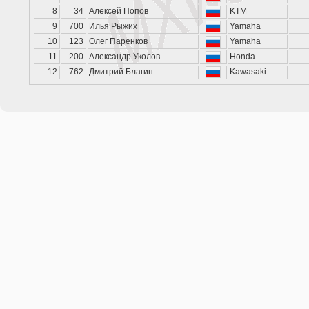
8
34
Алексей Попов
KTM
9
700
Илья Рыжих
Yamaha
10
123
Олег Паренков
Yamaha
11
200
Александр Уколов
Honda
12
762
Дмитрий Благин
Kawasaki