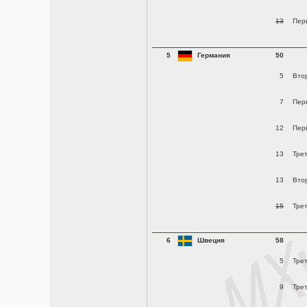
13
Пер
5
Германия
50
5
Вто
7
Пер
12
Пер
13
Тре
13
Вто
15
Тре
6
Швеция
58
5
Тре
9
Тре