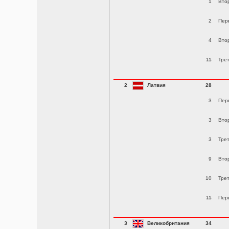
1
Вто
2
Пер
4
Вто
11
Тре
2
Латвия
28
3
Пер
3
Вто
3
Тре
9
Вто
10
Тре
11
Пер
3
Великобритания
34