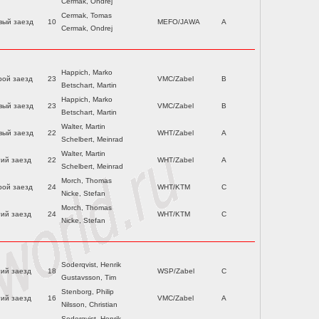
Cermak, Ondrej
Cermak, Tomas
вый заезд
10
MEFO/JAWA
A
Cermak, Ondrej
Happich, Marko
рой заезд
23
VMC/Zabel
B
Betschart, Martin
Happich, Marko
вый заезд
23
VMC/Zabel
B
Betschart, Martin
Walter, Martin
вый заезд
22
WHT/Zabel
A
Schelbert, Meinrad
Walter, Martin
тий заезд
22
WHT/Zabel
A
Schelbert, Meinrad
Morch, Thomas
рой заезд
24
WHT/KTM
C
Nicke, Stefan
Morch, Thomas
тий заезд
24
WHT/KTM
C
Nicke, Stefan
Soderqvist, Henrik
тий заезд
18
WSP/Zabel
C
Gustavsson, Tim
Stenborg, Philip
тий заезд
16
VMC/Zabel
A
Nilsson, Christian
Soderqvist, Henrik