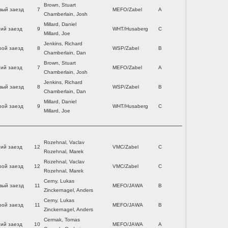
Brown, Stuart
вый заезд
7
MEFO/Zabel
A
Chamberlain, Josh
Millard, Daniel
тий заезд
9
WHT/Husaberg
C
Millard, Joe
Jenkins, Richard
рой заезд
8
WSP/Zabel
B
Chamberlain, Dan
Brown, Stuart
тий заезд
7
MEFO/Zabel
A
Chamberlain, Josh
Jenkins, Richard
вый заезд
8
WSP/Zabel
B
Chamberlain, Dan
Millard, Daniel
рой заезд
9
WHT/Husaberg
C
Millard, Joe
Rozehnal, Vaclav
тий заезд
12
VMC/Zabel
C
Rozehnal, Marek
Rozehnal, Vaclav
рой заезд
12
VMC/Zabel
C
Rozehnal, Marek
Cerny, Lukas
вый заезд
11
MEFO/JAWA
B
Zinckernagel, Anders
Cerny, Lukas
рой заезд
11
MEFO/JAWA
B
Zinckernagel, Anders
Cermak, Tomas
тий заезд
10
MEFO/JAWA
A