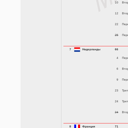
10
Вто
12
Вто
22
Пер
25
Пер
7
Нидерланды
66
4
Пер
6
Вто
9
Пер
23
Тре
24
Тре
24
Вто
8
Франция
71