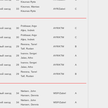
Kisunas Rytis
Kisunas, Mantas
тий заезд
33
AYR/Zabel
C
Kisunas Rytis
Poldsaar, Argo
рой заезд
30
AYR/KTM
C
Aljes, Indrek
Poldsaar, Argo
тий заезд
30
AYR/KTM
C
Aljes, Indrek
Reesna, Tanel
вый заезд
29
AYR/KTM
B
Talf, Ruslan
Ivanov, Sergei
вый заезд
28
AYR/KTM
A
Jalas, Atho
Ivanov, Sergei
тий заезд
28
AYR/KTM
A
Jalas, Atho
Reesna, Tanel
рой заезд
29
AYR/KTM
B
Talf, Ruslan
Nielsen, John
вый заезд
34
WSP/Zabel
A
Hansen, Dennis
Nielsen, John
тий заезд
34
WSP/Zabel
A
Hansen, Dennis