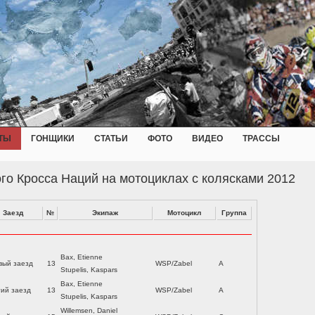
ТЫ
ГОНЩИКИ
СТАТЬИ
ФОТО
ВИДЕО
ТРАССЫ
го Кросса Наций на мотоциклах с колясками 2012
Заезд
№
Экипаж
Мотоцикл
Группа
Bax, Etienne
вый заезд
13
WSP/Zabel
A
Stupelis, Kaspars
Bax, Etienne
тий заезд
13
WSP/Zabel
A
Stupelis, Kaspars
Willemsen, Daniel