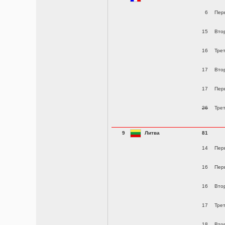
6
Пер
15
Вто
16
Тре
17
Вто
17
Пер
26
Тре
9
Литва
81
14
Пер
16
Пер
16
Вто
17
Тре
18
Вто