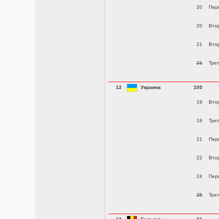
20
Пер
20
Вто
21
Вто
21
Тре
12
Украина
105
19
Вто
19
Тре
21
Пер
22
Вто
24
Пер
25
Тре