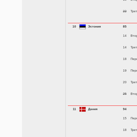
22
Тре
10
Эстония
85
14
Вто
14
Тре
18
Пер
19
Пер
20
Тре
25
Вто
11
Дания
94
15
Пер
18
Тре