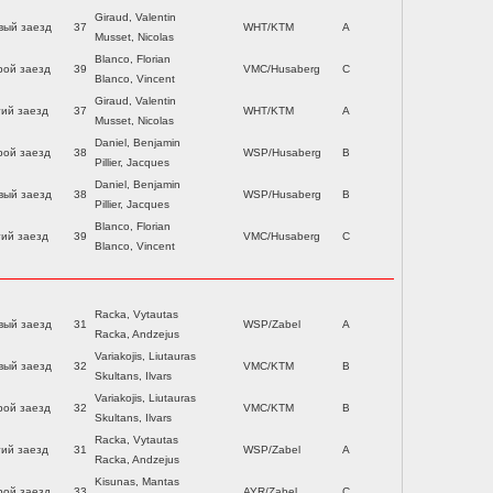
Giraud, Valentin
вый заезд
37
WHT/KTM
A
Musset, Nicolas
Blanco, Florian
рой заезд
39
VMC/Husaberg
C
Blanco, Vincent
Giraud, Valentin
тий заезд
37
WHT/KTM
A
Musset, Nicolas
Daniel, Benjamin
рой заезд
38
WSP/Husaberg
B
Pillier, Jacques
Daniel, Benjamin
вый заезд
38
WSP/Husaberg
B
Pillier, Jacques
Blanco, Florian
тий заезд
39
VMC/Husaberg
C
Blanco, Vincent
Racka, Vytautas
вый заезд
31
WSP/Zabel
A
Racka, Andzejus
Variakojis, Liutauras
вый заезд
32
VMC/KTM
B
Skultans, Ilvars
Variakojis, Liutauras
рой заезд
32
VMC/KTM
B
Skultans, Ilvars
Racka, Vytautas
тий заезд
31
WSP/Zabel
A
Racka, Andzejus
Kisunas, Mantas
рой заезд
33
AYR/Zabel
C