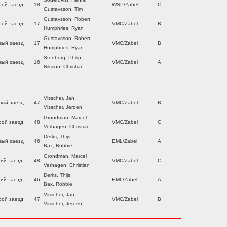
рой заезд
18
WSP/Zabel
C
Gustavsson, Tim
Gustavsson, Robert
рой заезд
17
VMC/Zabel
B
Humphries, Ryan
Gustavsson, Robert
вый заезд
17
VMC/Zabel
B
Humphries, Ryan
Stenborg, Philip
вый заезд
16
VMC/Zabel
A
Nilsson, Christian
Visscher, Jan
вый заезд
47
VMC/Zabel
B
Visscher, Jeroen
Grondman, Marcel
рой заезд
48
VMC/Zabel
C
Verhagen, Christian
Derks, Thijs
вый заезд
46
EML/Zabel
A
Bax, Robbie
Grondman, Marcel
тий заезд
48
VMC/Zabel
C
Verhagen, Christian
Derks, Thijs
тий заезд
46
EML/Zabel
A
Bax, Robbie
Visscher, Jan
рой заезд
47
VMC/Zabel
B
Visscher, Jeroen