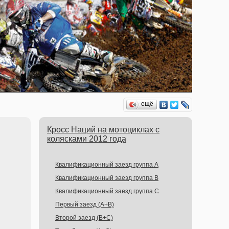
ещё
Кросс Наций на мотоциклах с
колясками 2012 года
Квалификационный заезд группа A
Квалификационный заезд группа B
Квалификационный заезд группа C
Первый заезд (A+B)
Второй заезд (B+С)