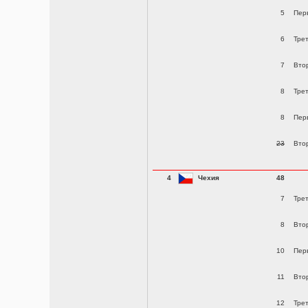
5
Пер
6
Тре
7
Вто
8
Тре
8
Пер
23
Вто
4
Чехия
48
7
Тре
8
Вто
10
Пер
11
Вто
12
Тре