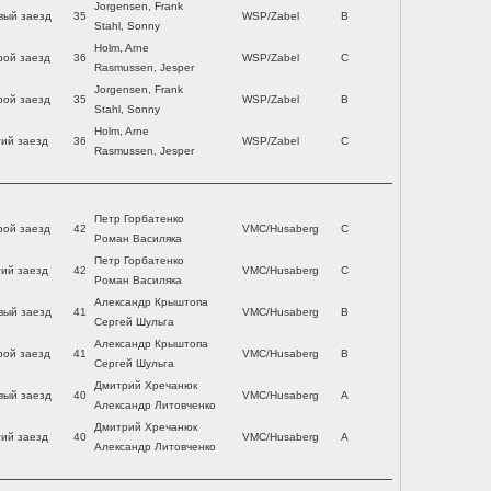
Jorgensen, Frank
вый заезд
35
WSP/Zabel
B
Stahl, Sonny
Holm, Arne
рой заезд
36
WSP/Zabel
C
Rasmussen, Jesper
Jorgensen, Frank
рой заезд
35
WSP/Zabel
B
Stahl, Sonny
Holm, Arne
тий заезд
36
WSP/Zabel
C
Rasmussen, Jesper
Петр Горбатенко
рой заезд
42
VMC/Husaberg
C
Роман Василяка
Петр Горбатенко
тий заезд
42
VMC/Husaberg
C
Роман Василяка
Александр Крыштопа
вый заезд
41
VMC/Husaberg
B
Сергей Шульга
Александр Крыштопа
рой заезд
41
VMC/Husaberg
B
Сергей Шульга
Дмитрий Хречанюк
вый заезд
40
VMC/Husaberg
A
Александр Литовченко
Дмитрий Хречанюк
тий заезд
40
VMC/Husaberg
A
Александр Литовченко