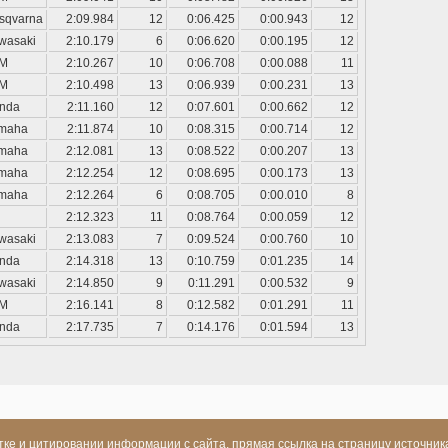
sqvarna
2:09.984
12
0:06.425
0:00.943
12
wasaki
2:10.179
6
0:06.620
0:00.195
12
M
2:10.267
10
0:06.708
0:00.088
11
M
2:10.498
13
0:06.939
0:00.231
13
nda
2:11.160
12
0:07.601
0:00.662
12
maha
2:11.874
10
0:08.315
0:00.714
12
maha
2:12.081
13
0:08.522
0:00.207
13
maha
2:12.254
12
0:08.695
0:00.173
13
maha
2:12.264
6
0:08.705
0:00.010
8
2:12.323
11
0:08.764
0:00.059
12
wasaki
2:13.083
7
0:09.524
0:00.760
10
nda
2:14.318
13
0:10.759
0:01.235
14
wasaki
2:14.850
9
0:11.291
0:00.532
9
M
2:16.141
8
0:12.582
0:01.291
11
nda
2:17.735
7
0:14.176
0:01.594
13
ке и цитировании информации с сайта, прямая ссылка на страницу источник