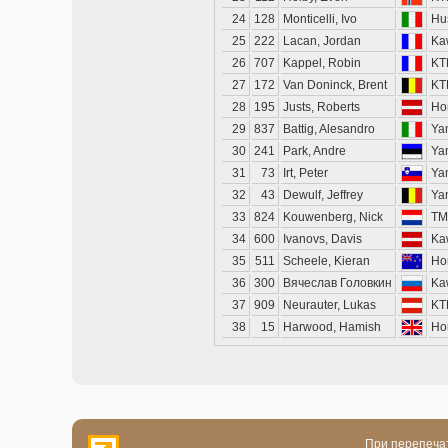
24
128
Monticelli, Ivo
Hu
25
222
Lacan, Jordan
Ka
26
707
Kappel, Robin
KT
27
172
Van Doninck, Brent
KT
28
195
Justs, Roberts
Ho
29
837
Battig, Alesandro
Ya
30
241
Park, Andre
Ya
31
73
Irt, Peter
Ya
32
43
Dewulf, Jeffrey
Ya
33
824
Kouwenberg, Nick
TM
34
600
Ivanovs, Davis
Ka
35
511
Scheele, Kieran
Ho
36
300
Вячеслав Головкин
Ka
37
909
Neurauter, Lukas
KT
38
15
Harwood, Hamish
Ho
При перепечат