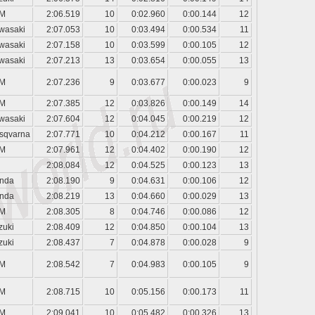
M
2:06.519
10
0:02.960
0:00.144
12
wasaki
2:07.053
10
0:03.494
0:00.534
11
wasaki
2:07.158
10
0:03.599
0:00.105
12
wasaki
2:07.213
13
0:03.654
0:00.055
13
M
2:07.236
9
0:03.677
0:00.023
9
M
2:07.385
12
0:03.826
0:00.149
14
wasaki
2:07.604
12
0:04.045
0:00.219
12
sqvarna
2:07.771
10
0:04.212
0:00.167
11
M
2:07.961
12
0:04.402
0:00.190
12
2:08.084
12
0:04.525
0:00.123
13
nda
2:08.190
9
0:04.631
0:00.106
12
nda
2:08.219
13
0:04.660
0:00.029
13
M
2:08.305
8
0:04.746
0:00.086
12
zuki
2:08.409
12
0:04.850
0:00.104
13
zuki
2:08.437
7
0:04.878
0:00.028
9
M
2:08.542
7
0:04.983
0:00.105
9
M
2:08.715
10
0:05.156
0:00.173
11
M
2:09.041
10
0:05.482
0:00.326
13