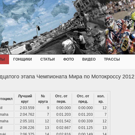
ТЫ
ГОНЩИКИ
СТАТЬИ
ФОТО
ВИДЕО
ТРАССЫ
дцатого этапа Чемпионата Мира по Мотокроссу 2012
Лучший
№
Отс. от
Отс. от
кол.
тоцикл
круг
круга
перв.
пред.
кр.
M
2:03.559
9
0:00.000
0:00.000
12
maha
2:04.762
7
0:01.203
0:01.203
7
maha
2:05.101
12
0:01.542
0:00.339
12
M
2:06.226
13
0:02.667
0:01.125
13
zuki
2:06.375
14
0:02.816
0:00.149
14