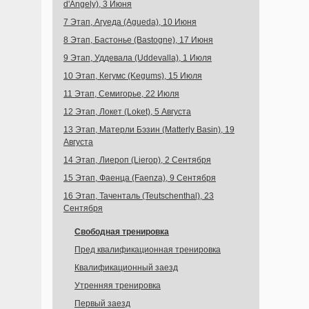
d'Angely), 3 Июня
7 Этап, Агуеда (Agueda), 10 Июня
8 Этап, Бастонье (Bastogne), 17 Июня
9 Этап, Уддевала (Uddevalla), 1 Июля
10 Этап, Кегумс (Kegums), 15 Июля
11 Этап, Семигорье, 22 Июля
12 Этап, Локет (Loket), 5 Августа
13 Этап, Матерли Бэзин (Matterly Basin), 19
Августа
14 Этап, Лиероп (Lierop), 2 Сентября
15 Этап, Фаенца (Faenza), 9 Сентября
16 Этап, Таченталь (Teutschenthal), 23
Сентября
Свободная тренировка
Пред квалификационная тренировка
Квалификационный заезд
Утренняя тренировка
Первый заезд