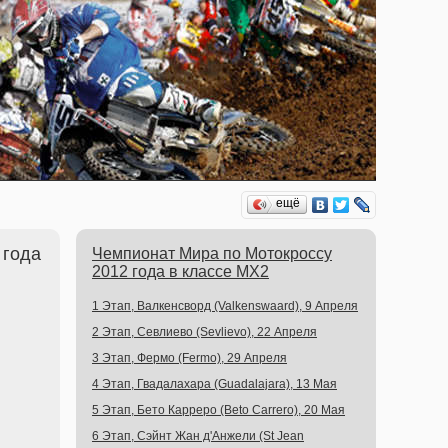
ещё
 года
Чемпионат Мира по Мотокроссу
2012 года в классе MX2
1 Этап, Валкенсворд (Valkenswaard), 9 Апреля
2 Этап, Севлиево (Sevlievo), 22 Апреля
3 Этап, Фермо (Fermo), 29 Апреля
4 Этап, Гвадалахара (Guadalajara), 13 Мая
5 Этап, Бето Карреро (Beto Carrero), 20 Мая
6 Этап, Сэйнт Жан д'Анжели (St Jean