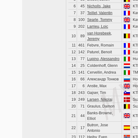
6
45
Nicholls, Jake
KT
7
37
Teillet, Valentin
Ka
8
100
Searle, Tommy
Ka
9
202
Larrieu, Loic
Ka
van Horebeek,
10
89
KT
Jeremy
11
461
Febvre, Romain
KT
12
142
Paturel, Benoit
Ka
13
77
Lupino, Alessandro
Hu
14
25
Coldenhoff, Glenn
KT
15
141
Cervellin, Andrea
TM
16
66
Александр Тонков
Ho
17
6
Anstie, Max
Ho
18
243
Gajser, Tim
KT
19
249
Larsen, Nikolaj
Su
20
71
Graulus, Damon
Su
Banks-Browne,
21
44
KT
Elliot
Butron, Jose
22
17
KT
Antonio
23
112
Heiby, Even
KT