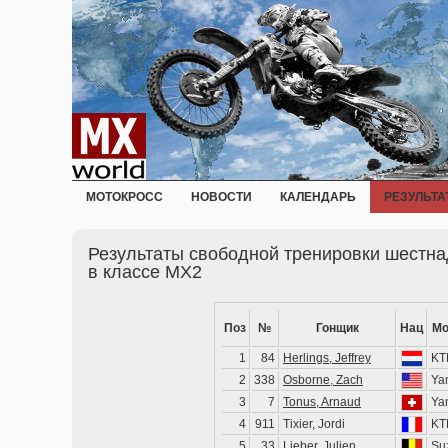
МОТОКРОСС
НОВОСТИ
КАЛЕНДАРЬ
РЕЗУЛЬТА
Результаты свободной тренировки шестна
в классе MX2
Поз
№
Гонщик
Нац
Мо
1
84
Herlings, Jeffrey
KT
2
338
Osborne, Zach
Ya
3
7
Tonus, Arnaud
Ya
4
911
Tixier, Jordi
KT
5
33
Lieber, Julien
Su