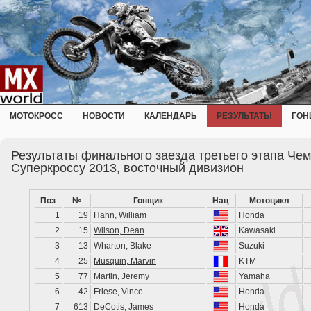
МОТОКРОСС
НОВОСТИ
КАЛЕНДАРЬ
РЕЗУЛЬТАТЫ
ГОН
Результаты финального заезда третьего этапа Че
Суперкроссу 2013, восточный дивизион
Поз
№
Гонщик
Нац
Мотоцикл
1
19
Hahn, William
Honda
2
15
Wilson, Dean
Kawasaki
3
13
Wharton, Blake
Suzuki
4
25
Musquin, Marvin
KTM
5
77
Martin, Jeremy
Yamaha
6
42
Friese, Vince
Honda
7
613
DeCotis, James
Honda