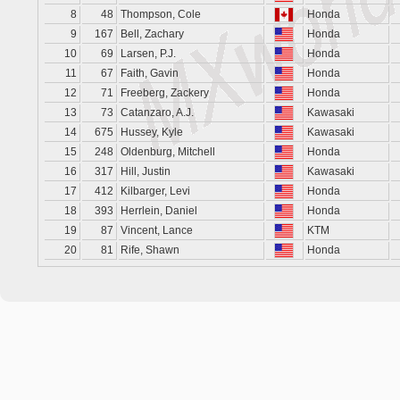
8
48
Thompson, Cole
Honda
9
167
Bell, Zachary
Honda
10
69
Larsen, P.J.
Honda
11
67
Faith, Gavin
Honda
12
71
Freeberg, Zackery
Honda
13
73
Catanzaro, A.J.
Kawasaki
14
675
Hussey, Kyle
Kawasaki
15
248
Oldenburg, Mitchell
Honda
16
317
Hill, Justin
Kawasaki
17
412
Kilbarger, Levi
Honda
18
393
Herrlein, Daniel
Honda
19
87
Vincent, Lance
KTM
20
81
Rife, Shawn
Honda