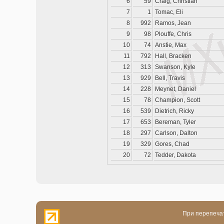
6
59
Craig, Christian
7
1
Tomac, Eli
8
992
Ramos, Jean
9
98
Plouffe, Chris
10
74
Anstie, Max
11
792
Hall, Bracken
12
313
Swanson, Kyle
13
929
Bell, Travis
14
228
Meynet, Daniel
15
78
Champion, Scott
16
539
Dietrich, Ricky
17
653
Bereman, Tyler
18
297
Carlson, Dalton
19
329
Gores, Chad
20
72
Tedder, Dakota
При перепечат