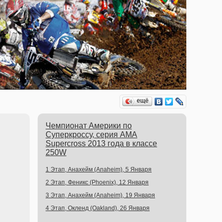
ещё
Чемпионат Америки по
Суперкроссу, серия AMA
Supercross 2013 года в классе
250W
1 Этап, Анахейм (Anaheim), 5 Января
2 Этап, Феникс (Phoenix), 12 Января
3 Этап, Анахейм (Anaheim), 19 Января
4 Этап, Окленд (Oakland), 26 Января