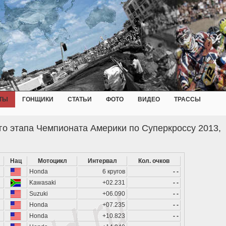
ТЫ
ГОНЩИКИ
СТАТЬИ
ФОТО
ВИДЕО
ТРАССЫ
го этапа Чемпионата Америки по Суперкроссу 2013,
Нац
Мотоцикл
Интервал
Кол. очков
Honda
6 кругов
- -
Kawasaki
+02.231
- -
Suzuki
+06.090
- -
Honda
+07.235
- -
Honda
+10.823
- -