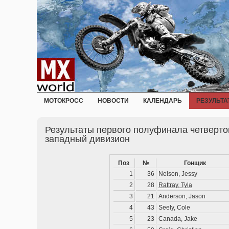
МОТОКРОСС
НОВОСТИ
КАЛЕНДАРЬ
РЕЗУЛЬТА
Результаты первого полуфинала четверто
западный дивизион
Поз
№
Гонщик
1
36
Nelson, Jessy
2
28
Rattray, Tyla
3
21
Anderson, Jason
4
43
Seely, Cole
5
23
Canada, Jake