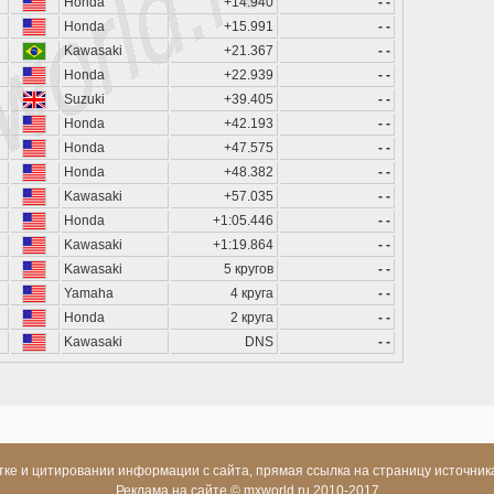
Honda
+14.940
- -
Honda
+15.991
- -
Kawasaki
+21.367
- -
Honda
+22.939
- -
Suzuki
+39.405
- -
Honda
+42.193
- -
Honda
+47.575
- -
Honda
+48.382
- -
Kawasaki
+57.035
- -
Honda
+1:05.446
- -
Kawasaki
+1:19.864
- -
Kawasaki
5 кругов
- -
Yamaha
4 круга
- -
Honda
2 круга
- -
Kawasaki
DNS
- -
ке и цитировании информации с сайта, прямая ссылка на страницу источник
Реклама на сайте
© mxworld.ru 2010-2017