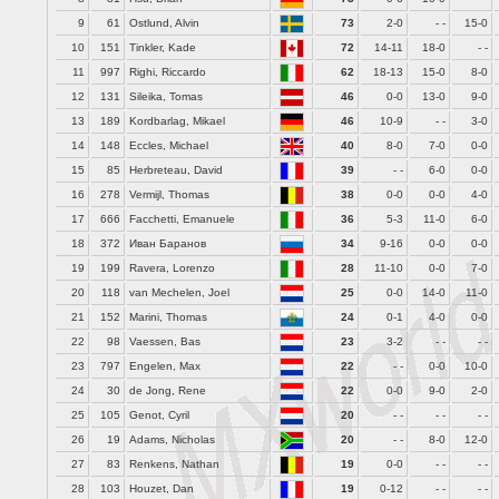
9
61
Ostlund, Alvin
73
2-0
- -
15-0
10
151
Tinkler, Kade
72
14-11
18-0
- -
11
997
Righi, Riccardo
62
18-13
15-0
8-0
12
131
Sileika, Tomas
46
0-0
13-0
9-0
13
189
Kordbarlag, Mikael
46
10-9
- -
3-0
14
148
Eccles, Michael
40
8-0
7-0
0-0
15
85
Herbreteau, David
39
- -
6-0
0-0
16
278
Vermijl, Thomas
38
0-0
0-0
4-0
17
666
Facchetti, Emanuele
36
5-3
11-0
6-0
18
372
Иван Баранов
34
9-16
0-0
0-0
19
199
Ravera, Lorenzo
28
11-10
0-0
7-0
20
118
van Mechelen, Joel
25
0-0
14-0
11-0
21
152
Marini, Thomas
24
0-1
4-0
0-0
22
98
Vaessen, Bas
23
3-2
- -
- -
23
797
Engelen, Max
22
- -
0-0
10-0
24
30
de Jong, Rene
22
0-0
9-0
2-0
25
105
Genot, Cyril
20
- -
- -
- -
26
19
Adams, Nicholas
20
- -
8-0
12-0
27
83
Renkens, Nathan
19
0-0
- -
- -
28
103
Houzet, Dan
19
0-12
- -
- -