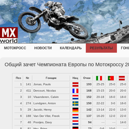
МОТОКРОСС
НОВОСТИ
КАЛЕНДАРЬ
РЕЗУЛЬТАТЫ
ГОН
Общий зачет Чемпионата Европы по Мотокроссу 2
Поз
№
Гонщик
Нац
Очки
1
141
Jonas, Pauls
193
25-25
25-0
25-0
2
411
Dercourt, Nicolas
168
15-15
20-0
20-0
3
10
Vlaanderen, Calvin
152
20-18
16-0
18-0
4
274
Lundgren, Anton
150
22-22
3-0
16-0
5
29
Jacobi, Henry
142
13-14
22-0
13-0
6
188
Van Der Vlist, Freek
137
16-20
12-0
22-0
7
46
Pootjes, Davy
94
- -
- -
14-0
8
81
Hsu, Brian
73
0-6
10-0
- -