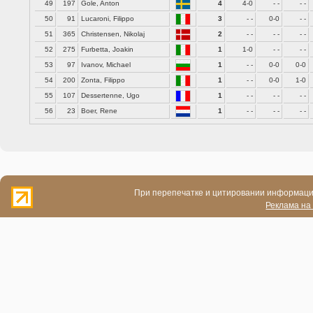
49
197
Gole, Anton
4
4-0
- -
- -
50
91
Lucaroni, Filippo
3
- -
0-0
- -
51
365
Christensen, Nikolaj
2
- -
- -
- -
52
275
Furbetta, Joakin
1
1-0
- -
- -
53
97
Ivanov, Michael
1
- -
0-0
0-0
54
200
Zonta, Filippo
1
- -
0-0
1-0
55
107
Dessertenne, Ugo
1
- -
- -
- -
56
23
Boer, Rene
1
- -
- -
- -
При перепечатке и цитировании информации
Реклама на