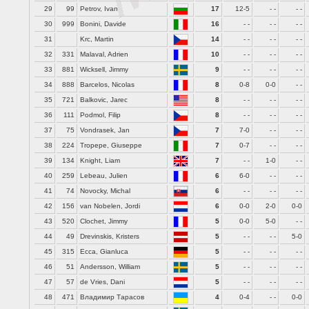
29
99
Petrov, Ivan
17
12-5
- -
- -
30
999
Bonini, Davide
16
- -
- -
- -
31
Krc, Martin
14
- -
- -
- -
32
331
Malaval, Adrien
10
- -
- -
- -
33
881
Wicksell, Jimmy
9
- -
- -
- -
34
888
Barcelos, Nicolas
8
0-8
0-0
- -
35
721
Balkovic, Jarec
8
- -
- -
- -
36
111
Podmol, Filip
8
- -
- -
- -
37
75
Vondrasek, Jan
7
7-0
- -
- -
38
224
Tropepe, Giuseppe
7
0-7
- -
- -
39
134
Knight, Liam
7
- -
1-0
- -
40
259
Lebeau, Julien
6
6-0
- -
- -
41
74
Novocky, Michal
6
- -
- -
- -
42
156
van Nobelen, Jordi
6
0-0
2-0
0-0
43
520
Clochet, Jimmy
5
0-0
5-0
- -
44
49
Drevinskis, Kristers
5
- -
- -
5-0
45
315
Ecca, Gianluca
5
- -
- -
- -
46
51
Andersson, William
5
- -
- -
- -
47
57
de Vries, Dani
5
- -
- -
- -
48
471
Владимир Тарасов
4
0-4
- -
0-0