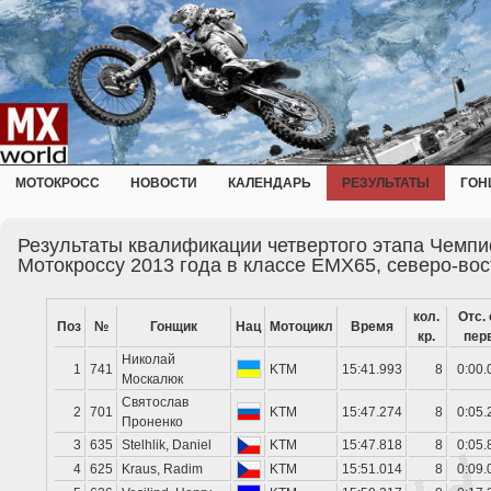
МОТОКРОСС
НОВОСТИ
КАЛЕНДАРЬ
РЕЗУЛЬТАТЫ
ГОН
Результаты квалификации четвертого этапа Чемп
Мотокроссу 2013 года в классе EMX65, северо-во
кол.
Отс. 
Поз
№
Гонщик
Нац
Мотоцикл
Время
кр.
перв
Николай
1
741
KTM
15:41.993
8
0:00.
Москалюк
Святослав
2
701
KTM
15:47.274
8
0:05.
Проненко
3
635
Stelhlik, Daniel
KTM
15:47.818
8
0:05.
4
625
Kraus, Radim
KTM
15:51.014
8
0:09.