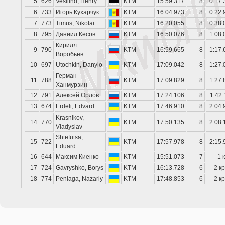
5
626
Vesilind, Henry
KTM
15:59.317
8
0:17.
6
733
Игорь Кухарчук
KTM
16:04.973
8
0:22.
7
773
Timus, Nikolai
KTM
16:20.055
8
0:38.
8
795
Даниил Кесов
KTM
16:50.076
8
1:08.
Кирилл
9
790
KTM
16:59.665
8
1:17.
Воробьев
10
697
Utochkin, Danylo
KTM
17:09.042
8
1:27.
Герман
11
788
KTM
17:09.829
8
1:27.
Ханмурзин
12
791
Алексей Орлов
KTM
17:24.106
8
1:42.
13
674
Erdeli, Edvard
KTM
17:46.910
8
2:04.
Krasnikov,
14
770
KTM
17:50.135
8
2:08.
Vladyslav
Shtefutsa,
15
722
KTM
17:57.978
8
2:15.
Eduard
16
644
Максим Киенко
KTM
15:51.073
7
1 
17
724
Gavryshko, Borys
KTM
16:13.728
6
2 к
18
774
Peniaga, Nazariy
KTM
17:48.853
6
2 к