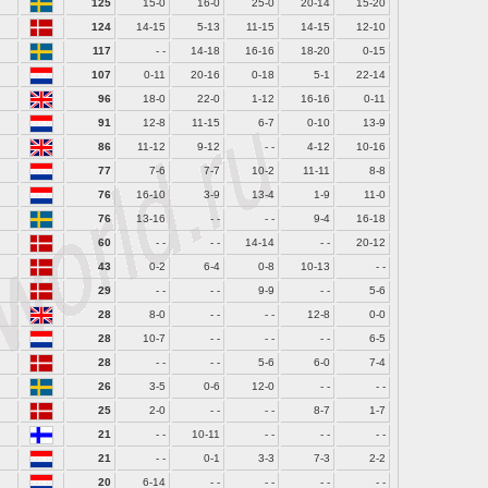
125
15-0
16-0
25-0
20-14
15-20
124
14-15
5-13
11-15
14-15
12-10
117
- -
14-18
16-16
18-20
0-15
107
0-11
20-16
0-18
5-1
22-14
96
18-0
22-0
1-12
16-16
0-11
91
12-8
11-15
6-7
0-10
13-9
86
11-12
9-12
- -
4-12
10-16
77
7-6
7-7
10-2
11-11
8-8
76
16-10
3-9
13-4
1-9
11-0
76
13-16
- -
- -
9-4
16-18
60
- -
- -
14-14
- -
20-12
43
0-2
6-4
0-8
10-13
- -
29
- -
- -
9-9
- -
5-6
28
8-0
- -
- -
12-8
0-0
28
10-7
- -
- -
- -
6-5
28
- -
- -
5-6
6-0
7-4
26
3-5
0-6
12-0
- -
- -
25
2-0
- -
- -
8-7
1-7
21
- -
10-11
- -
- -
- -
21
- -
0-1
3-3
7-3
2-2
20
6-14
- -
- -
- -
- -