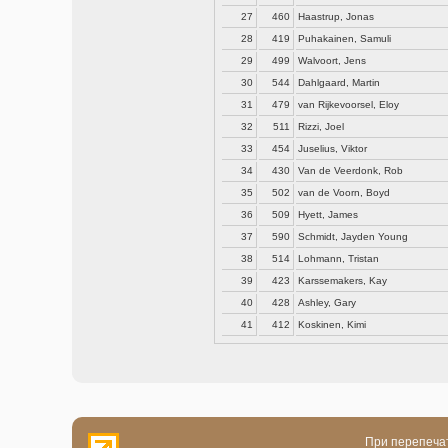
27
460
Haastrup, Jonas
28
419
Puhakainen, Samuli
29
499
Walvoort, Jens
30
544
Dahlgaard, Martin
31
479
van Rijkevoorsel, Eloy
32
511
Rizzi, Joel
33
454
Juselius, Viktor
34
430
Van de Veerdonk, Rob
35
502
van de Voorn, Boyd
36
509
Hyett, James
37
590
Schmidt, Jayden Young
38
514
Lohmann, Tristan
39
423
Karssemakers, Kay
40
428
Ashley, Gary
41
412
Koskinen, Kimi
При перепечат