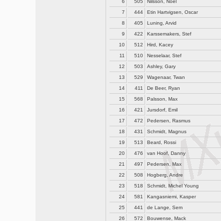
6
505
Nilsson, Noel
7
444
Etin Hartvigsen, Oscar
8
405
Luning, Arvid
9
422
Karssemakers, Stef
10
512
Hird, Kacey
11
510
Nesselaar, Stef
12
503
Ashley, Gary
13
529
Wagenaar, Twan
14
411
De Beer, Ryan
15
568
Palsson, Max
16
421
Jursdorf, Emil
17
472
Pedersen, Rasmus
18
431
Schmidt, Magnus
19
513
Beard, Rossi
20
476
van Hoof, Danny
21
497
Pedersen, Max
22
508
Hogberg, Andre
23
518
Schmidt, Michel Young
24
581
Kangasniemi, Kasper
25
441
de Lange, Sem
26
572
Bouwense, Mack