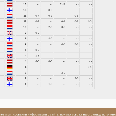
18
- -
- -
7-11
- -
- -
16
- -
8-8
- -
- -
- -
11
0-4
0-2
- -
0-5
- -
11
0-1
- -
0-1
0-2
4-3
10
- -
2-3
0-5
- -
- -
9
0-9
- -
- -
- -
- -
9
- -
4-5
- -
- -
- -
7
- -
- -
4-0
3-0
- -
5
5-0
- -
- -
- -
- -
4
1-3
- -
- -
- -
- -
4
4-0
0-0
- -
- -
- -
4
- -
- -
- -
- -
3-1
2
- -
- -
2-0
- -
- -
2
- -
- -
- -
2-0
- -
1
- -
1-0
- -
- -
- -
ке и цитировании информации с сайта, прямая ссылка на страницу источник