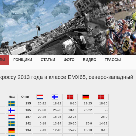
ТЫ
ГОНЩИКИ
СТАТЬИ
ФОТО
ВИДЕО
ТРАССЫ
россу 2013 года в классе EMX65, северо-западный
Нац
Очки
195
25-22
18-22
8-10
22-25
18-25
165
22-20
25-20
18-13
25-22
- -
157
20-25
15-25
22-25
- -
25-0
142
0-18
13-14
20-20
15-6
14-22
134
9-13
12-10
15-22
13-18
9-13