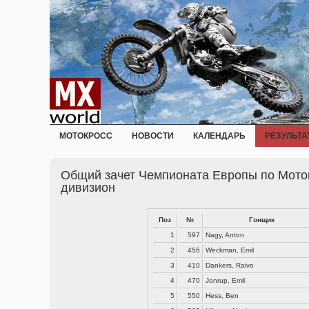
МОТОКРОСС
НОВОСТИ
КАЛЕНДАРЬ
РЕЗУЛЬТА
Общий зачет Чемпионата Европы по Моток
дивизион
Поз
№
Гонщик
1
597
Nagy, Anton
2
456
Weckman, Emil
3
410
Dankers, Raivo
4
470
Jonrup, Emil
5
550
Hess, Ben