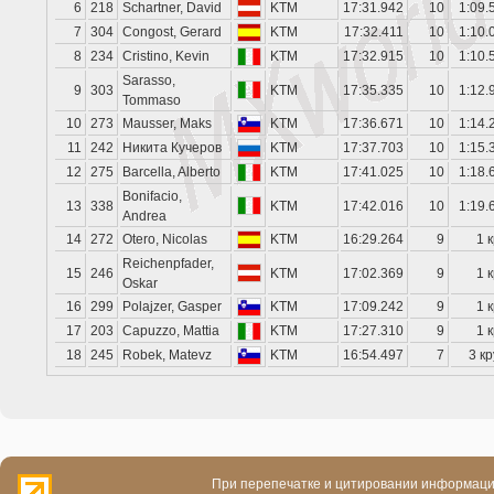
6
218
Schartner, David
KTM
17:31.942
10
1:09.
7
304
Congost, Gerard
KTM
17:32.411
10
1:10.
8
234
Cristino, Kevin
KTM
17:32.915
10
1:10.
Sarasso,
9
303
KTM
17:35.335
10
1:12.
Tommaso
10
273
Mausser, Maks
KTM
17:36.671
10
1:14.
11
242
Никита Кучеров
KTM
17:37.703
10
1:15.
12
275
Barcella, Alberto
KTM
17:41.025
10
1:18.
Bonifacio,
13
338
KTM
17:42.016
10
1:19.
Andrea
14
272
Otero, Nicolas
KTM
16:29.264
9
1 к
Reichenpfader,
15
246
KTM
17:02.369
9
1 к
Oskar
16
299
Polajzer, Gasper
KTM
17:09.242
9
1 к
17
203
Capuzzo, Mattia
KTM
17:27.310
9
1 к
18
245
Robek, Matevz
KTM
16:54.497
7
3 кр
При перепечатке и цитировании информации