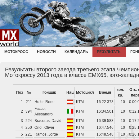
МОТОКРОСС
НОВОСТИ
КАЛЕНДАРЬ
РЕЗУЛЬТАТЫ
ГОН
Результаты второго заезда третьего этапа Чемпио
Мотокроссу 2013 года в классе EMX65, юго-запад
кол.
Отс. 
Поз
№
Гонщик
Нац
Мотоцикл
Время
кр.
перв
1
211
Hofer, Rene
KTM
16:22.373
10
0:00.
Facco,
2
394
KTM
16:34.501
10
0:12.
Allesandro
3
224
Braceras, David
KTM
16:39.583
10
0:17.
4
250
Oriol, Oliver
KTM
16:47.546
10
0:25.
5
221
Ramos, Jorge
KTM
16:48.548
10
0:26.