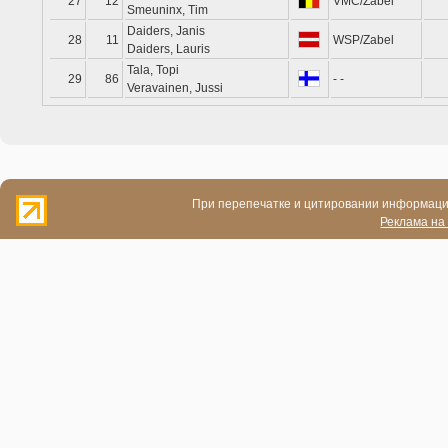
27
12
VMC/Zabel
Smeuninx, Tim
Daiders, Janis
28
11
WSP/Zabel
Daiders, Lauris
Tala, Topi
29
86
- -
Veravainen, Jussi
При перепечатке и цитировании информации
Реклама на