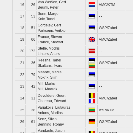
Van Werven, Gert
16
26
VMC/KTM
Beunk, Peter
Sonn, Margo
17
53
- -
Koiv, Tanel
Gordejev, Gert
18
51
WSP/Zabel
Parksepp, Veikko
France, Steven
19
66
VMC/Zabel
France, Stewart
Stelle, Modris
20
172
- -
Linters, Arturs
Reesna, Tanel
21
36
WSP/Zabel
Skultans, Ilvars
Maante, Madis
22
79
- -
Mokrik, Siim
Miil, Marko
23
42
- -
Miil, Maarek
Devoldere, Geert
24
31
VMC/Zabel
Chereau, Edward
Variakojis, Liutauras
25
38
AYR/KTM
Antons, Martins
Senz, Silvio
26
61
WSP/Zabel
Benning, Ronny
Vandaele, Jason