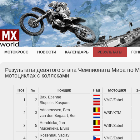
МОТОКРОСС
НОВОСТИ
КАЛЕНДАРЬ
РЕЗУЛЬТАТЫ
ГОН
Результаты девятого этапа Чемпионата Мира по М
мотоциклах с колясками
Поз
№
Гонщик
Нац
Мотоцикл
1
Bax, Etienne
1
2
VMC/Zabel
Stupelis, Kaspars
Adriaenssen, Ben
2
3
WSP/KTM
van den Bogaart, Ben
Hendrickx, Jan
3
5
WSP/Zabel
Mucenieks, Elvijs
Rozehnal, Vaclav
4
7
VMC/Zabel