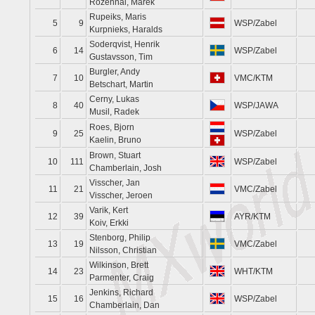
Rozehnal, Marek
Rupeiks, Maris
5
9
WSP/Zabel
Kurpnieks, Haralds
Soderqvist, Henrik
6
14
WSP/Zabel
Gustavsson, Tim
Burgler, Andy
7
10
VMC/KTM
Betschart, Martin
Cerny, Lukas
8
40
WSP/JAWA
Musil, Radek
Roes, Bjorn
9
25
WSP/Zabel
Kaelin, Bruno
Brown, Stuart
10
111
WSP/Zabel
Chamberlain, Josh
Visscher, Jan
11
21
VMC/Zabel
Visscher, Jeroen
Varik, Kert
12
39
AYR/KTM
Koiv, Erkki
Stenborg, Philip
13
19
VMC/Zabel
Nilsson, Christian
Wilkinson, Brett
14
23
WHT/KTM
Parmenter, Craig
Jenkins, Richard
15
16
WSP/Zabel
Chamberlain, Dan